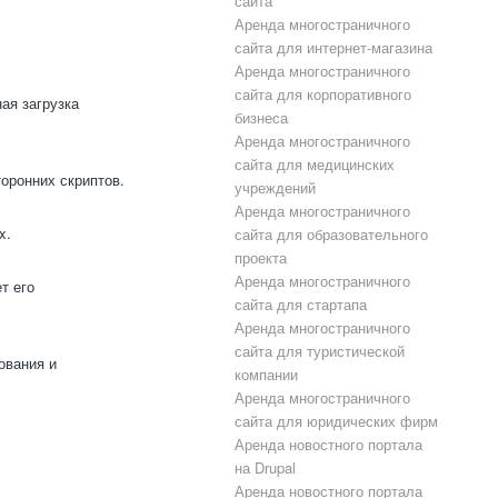
сайта
Аренда многостраничного
сайта для интернет-магазина
Аренда многостраничного
сайта для корпоративного
ая загрузка
бизнеса
Аренда многостраничного
сайта для медицинских
оронних скриптов.
учреждений
Аренда многостраничного
x.
сайта для образовательного
проекта
Аренда многостраничного
т его
сайта для стартапа
Аренда многостраничного
сайта для туристической
ования и
компании
Аренда многостраничного
сайта для юридических фирм
Аренда новостного портала
на Drupal
Аренда новостного портала