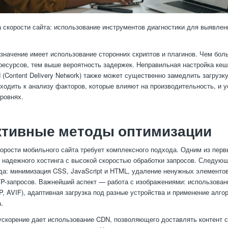
 скорости сайта: использование инструментов диагностики для выявле
значение имеет использование сторонних скриптов и плагинов. Чем бол
есурсов, тем выше вероятность задержек. Неправильная настройка кеш
 (Content Delivery Network) также может существенно замедлить загрузк
ходить к анализу факторов, которые влияют на производительность, и у
уровнях.
тивные методы оптимизации
орости мобильного сайта требует комплексного подхода. Одним из перв
 надежного хостинга с высокой скоростью обработки запросов. Следую
да: минимизация CSS, JavaScript и HTML, удаление ненужных элементо
P-запросов. Важнейший аспект — работа с изображениями: использова
, AVIF), адаптивная загрузка под разные устройства и применение алго
.
скорение дает использование CDN, позволяющего доставлять контент 