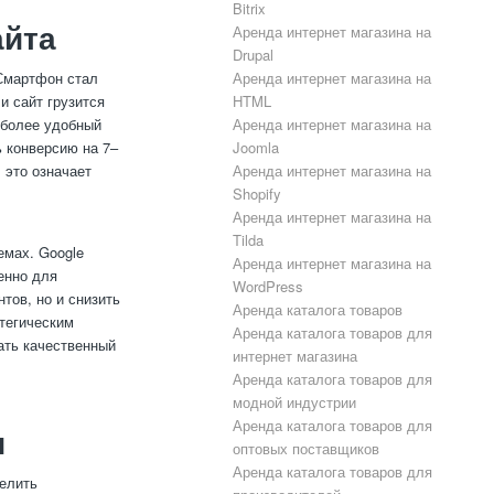
Bitrix
айта
Аренда интернет магазина на
Drupal
Смартфон стал
Аренда интернет магазина на
и сайт грузится
HTML
 более удобный
Аренда интернет магазина на
ь конверсию на 7–
Joomla
 это означает
Аренда интернет магазина на
Shopify
Аренда интернет магазина на
Tilda
емах. Google
Аренда интернет магазина на
енно для
WordPress
тов, но и снизить
Аренда каталога товаров
атегическим
Аренда каталога товаров для
ать качественный
интернет магазина
Аренда каталога товаров для
модной индустрии
Аренда каталога товаров для
и
оптовых поставщиков
Аренда каталога товаров для
елить