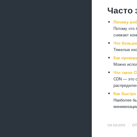
Часто 
Почему моб
Потому что 
снижает кон
Что больше
Тяжелые изо
Как провер
Можно испол
Что такое 
CDN — это с
распределен
Как быстро
Наиболее бы
минимизации
/
08.08.2015
О