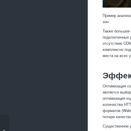
Пример анализа
зон.
Также большое 
подключенных р
отсутствие CDN
комплексно под
места на всех 
Эффек
Оптимизация ск
является выбор
оптимизация ко
количества HTT
форматов (WebP
потери качества
Существенное у
Что такое индексация