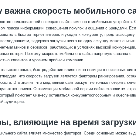
 важна скорость мобильного с
нство пользователей посещают сайты именно с мобильных устройств. 
ом поиска информации, совершения покупок и общения с брендами. Есл
зователь быстро теряет интерес и уходит к конкуренту, предлагающему
 исследованиям, задержка загрузки всего на одну секунду может снизит
нет-магазинов и сервисов, работающих в условиях высокой конкуренции,
вые потери. Поэтому скорость мобильного сайта напрямую связана с
стью клиентов и уровнем прибыли компании.
тельского опыта, быстродействие влияет и на позиции в поисковых сист
твердил, что скорость загрузки является фактором ранжирования, особ
ойств. Это значит, что медленный сайт рискует не только потерять клиен
зультатах поиска. Оптимизация мобильной версии сайта становится стр
который помогает бизнесу оставаться конкурентоспособным и обеспечив
ей аудитории.
ы, влияющие на время загрузк
бильного сайта влияет множество факторов. Среди основных можно выд