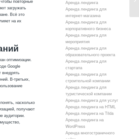
 чтобы повторные
Аренда лендинга
яют загружать
Аренда лендинга для
ране. Всё это
интернет-магазина
лияет на их
Аренда лендинга для
корпоративного бизнеса
Аренда лендинга для
мероприятия
аний
Аренда лендинга для
образовательного проекта
лан оптимизации.
Аренда лендинга для
оде Google
стартапа
т внедрять
Аренда лендинга для
ний. В-третьих,
строительной компании
пользование
Аренда лендинга для
туристической компании
Аренда лендинга для услуг
понять, насколько
Аренда лендинга на HTML
изацией, получают
Аренда лендинга на Tilda
ие аудитории.
Аренда лендинга на
имущество,
WordPress
Аренда многостраничного