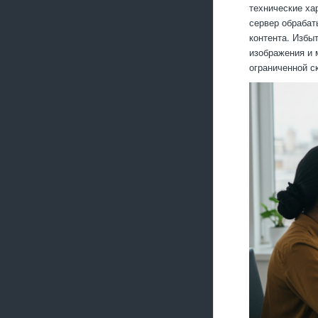
технические ха
сервер обрабат
контента. Избы
изображения и 
ограниченной с