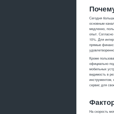
Почему
Сегодня больши
основным канал
медленно, поль
опыт. Согласно
10%. Для интер
прямые финансо
удовлетворенно
Кроме пользова
официально под
мобильных устр
видимость в ре
инструментом, 
сервис для сво
Фактор
На скорость мо