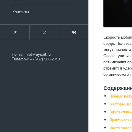
Контакты
Скорость мобил
среде. Пользов
могут привести
Почта:
info@mysait.ru
Google, учитыв
Телефон:
+7(967) 580-2010
оптимизация пр
стремится удер
органического 
Содержан
Почему важн
Факторы, вл
Эффективны
Практически
Часто задав