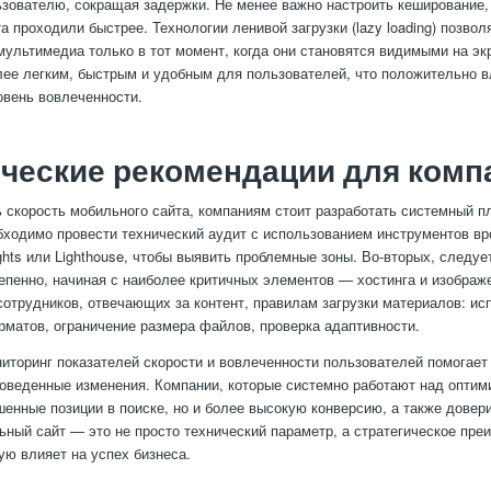
ьзователю, сокращая задержки. Не менее важно настроить кеширование,
а проходили быстрее. Технологии ленивой загрузки (lazy loading) позвол
мультимедиа только в тот момент, когда они становятся видимыми на эк
лее легким, быстрым и удобным для пользователей, что положительно в
овень вовлеченности.
ческие рекомендации для комп
 скорость мобильного сайта, компаниям стоит разработать системный п
бходимо провести технический аудит с использованием инструментов вр
ghts или Lighthouse, чтобы выявить проблемные зоны. Во-вторых, следуе
епенно, начиная с наиболее критичных элементов — хостинга и изображе
сотрудников, отвечающих за контент, правилам загрузки материалов: ис
матов, ограничение размера файлов, проверка адаптивности.
иторинг показателей скорости и вовлеченности пользователей помогает 
веденные изменения. Компании, которые системно работают над оптим
шенные позиции в поиске, но и более высокую конверсию, а также довер
ный сайт — это не просто технический параметр, а стратегическое пре
ую влияет на успех бизнеса.