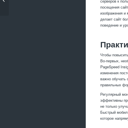
серверов к пол
JavaScript
посещения сайт
изображения и 
делает сайт бо
поведение и ур
Практи
Чтобы повысить
Во-первых, нео
PageSpeed Insi
изменения пост
важно обучать 
правильных фор
Регулярный мон
эффективны про
не только улуч
Быстрый мобиль
которое напрям