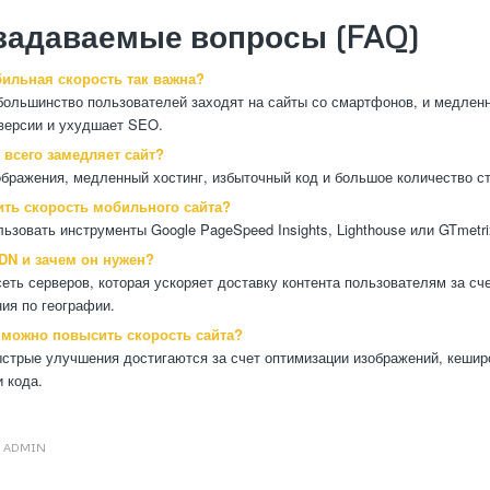
задаваемые вопросы (FAQ)
ильная скорость так важна?
большинство пользователей заходят на сайты со смартфонов, и медленн
версии и ухудшает SEO.
 всего замедляет сайт?
бражения, медленный хостинг, избыточный код и большое количество ст
ить скорость мобильного сайта?
ьзовать инструменты Google PageSpeed Insights, Lighthouse или GTmetri
CDN и зачем он нужен?
еть серверов, которая ускоряет доставку контента пользователям за сче
ия по географии.
 можно повысить скорость сайта?
стрые улучшения достигаются за счет оптимизации изображений, кешир
 кода.
Т
ADMIN