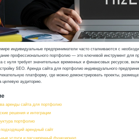
мире индивидуальные предприниматели часто сталкиваются с необходи
дание профессионального портфолио — это ключевой инструмент для пр
та с нуля требует значительных временных и финансовых ресурсов, вк
астройку SEO. Аренда сайта для портфолио индивидуального предприни
лекательную платформу, где можно демонстрировать проекты, размещать
а целевую аудиторию.
ие
ва аренды сайта для портфолио
ские решения и интеграции
руктура портфолио
 подходящий арендный сайт
ьные услуги и расширенный функционал