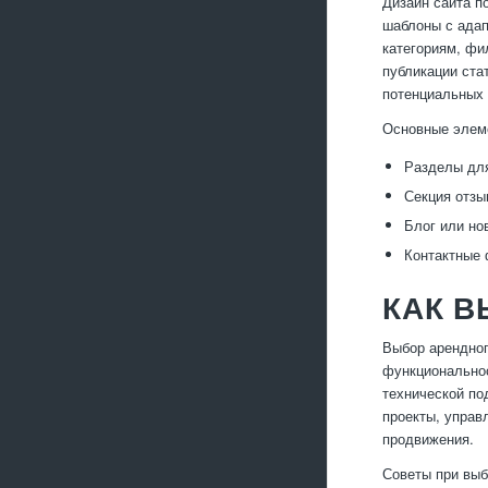
Дизайн сайта п
шаблоны с адап
категориям, фи
публикации ста
потенциальных 
Основные элеме
Разделы для
Секция отзы
Блог или но
Контактные 
КАК 
Выбор арендног
функциональнос
технической по
проекты, управ
продвижения.
Советы при выб