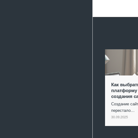
Как выбрат
платформу
создания с
Создание сай
перестало…
30.09.2025