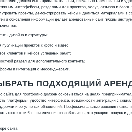
ортфолио должен быть привлекательным, визуально гармоничным и удо
тивным интерфейсом, разделами для проектов, услуг, отзывов и блога.
льтровать проекты, демонстрировать кейсы и делиться материалами в с
тей и обновления информации делает арендованный сайт гибким инструм
клиентов.
нты дизайна и структуры:
 публикации проектов с фото и видео;
вов клиентов и кейсов успешных работ;
востной раздел для дополнительного контента;
формы и интеграция с мессенджерами.
ВЫБРАТЬ ПОДХОДЯЩИЙ АРЕН
о сайта для портфолио должен основываться на целях предпринимателя
ть платформы, удобство интерфейса, возможности интеграции с социал
ддержки и регулярных обновлений. Профессиональные решения позволяю
лять контентом без привлечения разработчиков, что ускоряет запуск и
оре сайта: