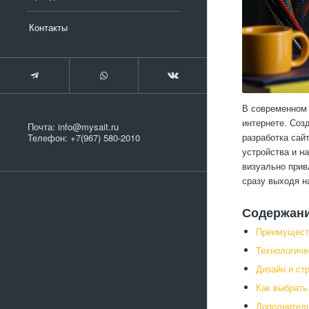
Контакты
В современном 
интернете. Соз
Почта:
info@mysait.ru
разработка сай
Телефон:
+7(967) 580-2010
устройства и н
визуально прив
сразу выходя н
Содержан
Преимущест
Технологиче
Дизайн и ст
Как выбрать
Дополнител