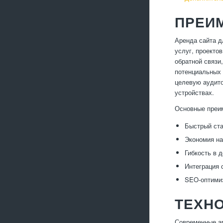
ПРЕИ
Аренда сайта 
услуг, проекто
обратной связи
потенциальных 
целевую аудито
устройствах.
Основные преи
Быстрый ста
Экономия на
Гибкость в 
Интеграция 
SEO-оптимиз
ТЕХН
Современные ар