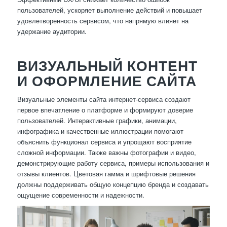
пользователей, ускоряет выполнение действий и повышает
удовлетворенность сервисом, что напрямую влияет на
удержание аудитории.
ВИЗУАЛЬНЫЙ КОНТЕНТ
И ОФОРМЛЕНИЕ САЙТА
Визуальные элементы сайта интернет-сервиса создают
первое впечатление о платформе и формируют доверие
пользователей. Интерактивные графики, анимации,
инфографика и качественные иллюстрации помогают
объяснить функционал сервиса и упрощают восприятие
сложной информации. Также важны фотографии и видео,
демонстрирующие работу сервиса, примеры использования и
отзывы клиентов. Цветовая гамма и шрифтовые решения
должны поддерживать общую концепцию бренда и создавать
ощущение современности и надежности.