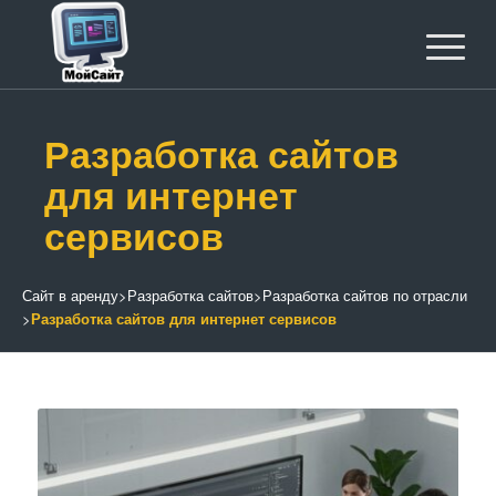
Разработка сайтов
для интернет
сервисов
Сайт в аренду
>
Разработка сайтов
>
Разработка сайтов по отрасли
>
Разработка сайтов для интернет сервисов