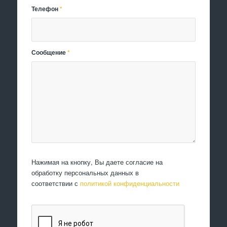
Телефон
*
Сообщение
*
Нажимая на кнопку, Вы даете согласие на
обработку персональных данных в
соответствии с
политикой конфиденциальности