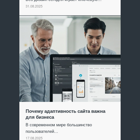
31.08.2025
Почему адаптивность сайта важна
для бизнеса
В современном мире большинство
пользователей…
17.08.2025