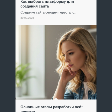
Как выбрать платформу для
создания сайта
Создание сайта сегодня перестало…
30.09.2025
Основные этапы разработки веб-
проекта