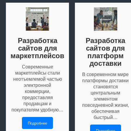
Разработка
Разработка
сайтов для
сайтов для
маркетплейсов
платформ
доставки
Современные
маркетплейсы стали
В современном мире
неотъемлемой частью
платформы доставки
электронной
становятся
коммерции,
центральным
предоставляя
элементом
продавцам и
повседневной жизни,
покупателям удобную…
обеспечивая
быстрый…
Подробнее
Подробнее