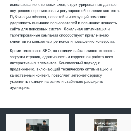
использование ключевых слов, структурированные данные,
внутренняя перелинковка и регулярное обновление контента.
Публикации обзоров, новостей и инструкций помогают
удерживать внимание пользователей и повышают ценность
сайта для поисковых систем. Локальная оптимизация и
таргетированные кампании способствуют привлечению
клиентов из конкретных регионов и повышению конверсии.
Кроме текстового SEO, на позиции сайта влияют скорость
загрузки страниц, адаптивность и корректная работа всех
интерактивных элементов. Комплексный подход к
продвижению, включающий техническую оптимизацию и
качественный контент, позволяет интернет-сервису
укреплять позиции на рынке и стабильно расширять
аудиторию.