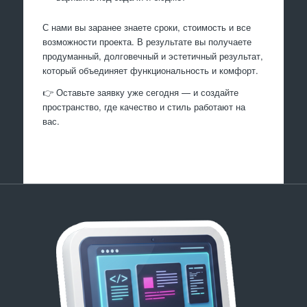
С нами вы заранее знаете сроки, стоимость и все
возможности проекта. В результате вы получаете
продуманный, долговечный и эстетичный результат,
который объединяет функциональность и комфорт.
👉 Оставьте заявку уже сегодня — и создайте
пространство, где качество и стиль работают на
вас.