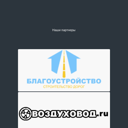
Наши партнеры