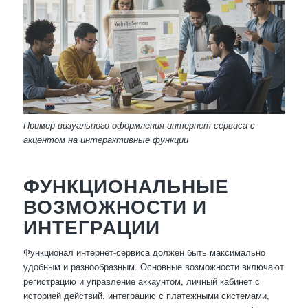
Пример визуального оформления интернет-сервиса с
акцентом на интерактивные функции
ФУНКЦИОНАЛЬНЫЕ
ВОЗМОЖНОСТИ И
ИНТЕГРАЦИИ
Функционал интернет-сервиса должен быть максимально
удобным и разнообразным. Основные возможности включают
регистрацию и управление аккаунтом, личный кабинет с
историей действий, интеграцию с платежными системами,