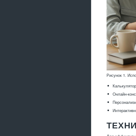
Рисунок 1. Исп
Калькулятор
Онлайн-конс
Персонализи
Интерактивн
ТЕХН