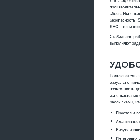
Для эффективно
производительн
сбоев. Использ
безопасность: 
SEO. Техническ
Стабильная раб
выполняют зада
УДОБ
Пользовательск
визуально прив
возможность де
использование 
рассылками, чт
Простая и п
Адаптивност
Визуализаци
Интеграция 