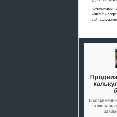
Комплексное пр
контент и совр
сайт эффективн
Продвиж
кальку
б
В современно
и удержани
завис