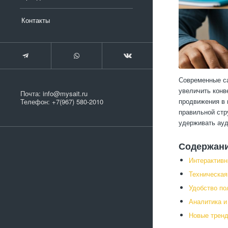
Контакты
Современные са
увеличить конв
Почта:
info@mysait.ru
продвижения в 
Телефон:
+7(967) 580-2010
правильной стр
удерживать ауд
Содержан
Интерактивн
Техническая
Удобство по
Аналитика и
Новые трен