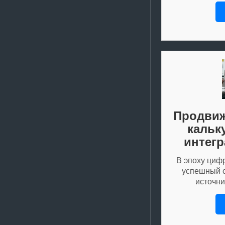
Продвиж
кальк
интегр
В эпоху циф
успешный с
источн