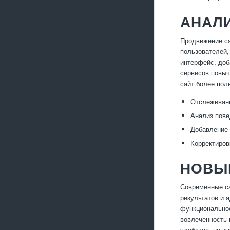
АНАЛ
Продвижение са
пользователей,
интерфейс, доб
сервисов повыш
сайт более пол
Отслеживани
Анализ пове
Добавление 
Корректиров
НОВЫ
Современные са
результатов и 
функциональнос
вовлеченность 
удобства, но и