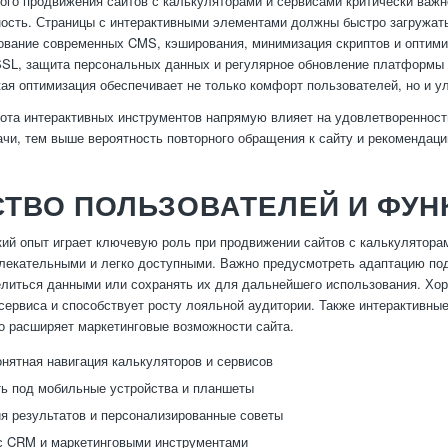
го продвижения сайтов с калькуляторами и сервисами критически важн
ость. Страницы с интерактивными элементами должны быстро загружатьс
ование современных CMS, кэширования, минимизация скриптов и оптими
SSL, защита персональных данных и регулярное обновление платформы
ая оптимизация обеспечивает не только комфорт пользователей, но и 
ота интерактивных инструментов напрямую влияет на удовлетворенност
чи, тем выше вероятность повторного обращения к сайту и рекомендаци
СТВО ПОЛЬЗОВАТЕЛЕЙ И ФУ
ий опыт играет ключевую роль при продвижении сайтов с калькулятора
лекательными и легко доступными. Важно предусмотреть адаптацию под
литься данными или сохранять их для дальнейшего использования. Хо
сервиса и способствует росту лояльной аудитории. Также интерактивны
о расширяет маркетинговые возможности сайта.
онятная навигация калькуляторов и сервисов
ь под мобильные устройства и планшеты
я результатов и персонализированные советы
с CRM и маркетинговыми инструментами