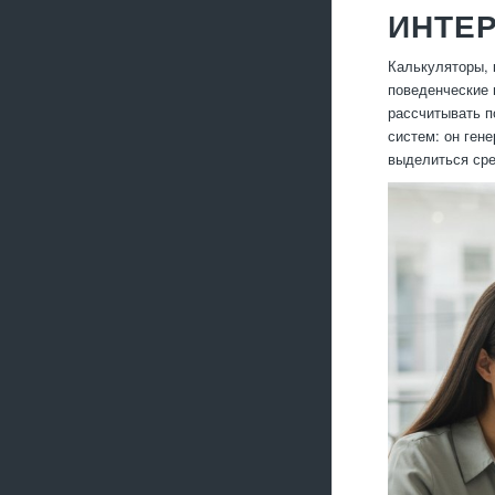
ИНТЕР
Калькуляторы, 
поведенческие 
рассчитывать п
систем: он ген
выделиться сре