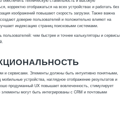
о обеспечить техническую стабильность и высокую
я, корректно отображаться на всех устройствах и работать без
зация изображений повышают скорость загрузки. Также важна
 создают доверие пользователей и положительно влияют на
улучшает индексацию страниц поисковыми системами.
ь пользователей: чем быстрее и точнее калькуляторы и сервисы
й.
НКЦИОНАЛЬНОСТЬ
ми и сервисами. Элементы должны быть интуитивно понятными,
 мобильные устройства, наглядное отображение результатов и
рошо продуманный UX повышает вовлеченность, стимулирует
е элементы могут быть интегрированы с CRM и почтовыми