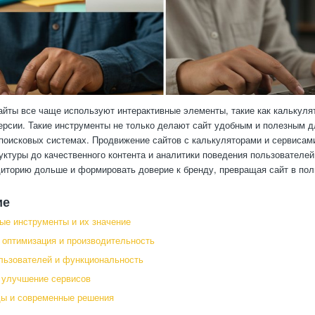
йты все чаще используют интерактивные элементы, такие как калькуля
ерсии. Такие инструменты не только делают сайт удобным и полезным 
поисковых системах. Продвижение сайтов с калькуляторами и сервисами
уктуры до качественного контента и аналитики поведения пользователей
иторию дольше и формировать доверие к бренду, превращая сайт в пол
ие
ые инструменты и их значение
 оптимизация и производительность
льзователей и функциональность
 улучшение сервисов
ды и современные решения