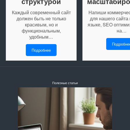
структурой
масштабир
Каждый современный сайт
Напиши коммерчес
должен быть не только
для нашего сайта 
красивым, но и
языке, SEO оптим
функциональным,
на…
удобным…
Подробне
Подробнее
Полезные статьи