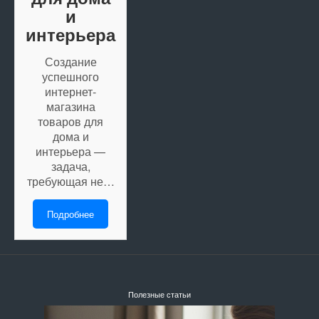
и
интерьера
Создание
успешного
интернет-
магазина
товаров для
дома и
интерьера —
задача,
требующая не…
Подробнее
Полезные статьи