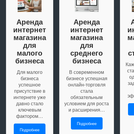
Аренда
Аренда
интернет
интернет
и
магазина
магазина
м
для
для
малого
среднего
с
бизнеса
бизнеса
Каж
ст
Для малого
В современном
о
бизнеса
бизнесе успешная
за
успешное
онлайн-торговля
присутствие в
стала
эф
интернете уже
обязательным
давно стало
условием для роста
ключевым
и расширения…
фактором…
Подробнее
Подробнее