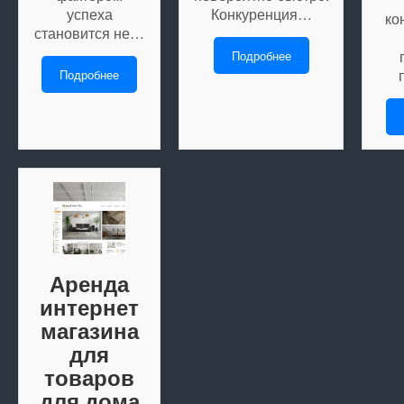
успеха
Конкуренция…
ко
становится не…
Подробнее
Подробнее
Аренда
интернет
магазина
для
товаров
для дома