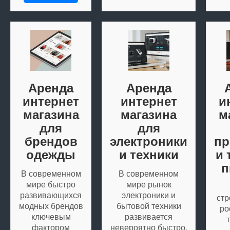
Аренда
Аренда
интернет
интернет
и
магазина
магазина
м
для
для
брендов
электроники
пр
одежды
и техники
и 
п
В современном
В современном
мире быстро
мире рынок
развивающихся
электроники и
стр
модных брендов
бытовой техники
ро
ключевым
развивается
фактором
невероятно быстро.