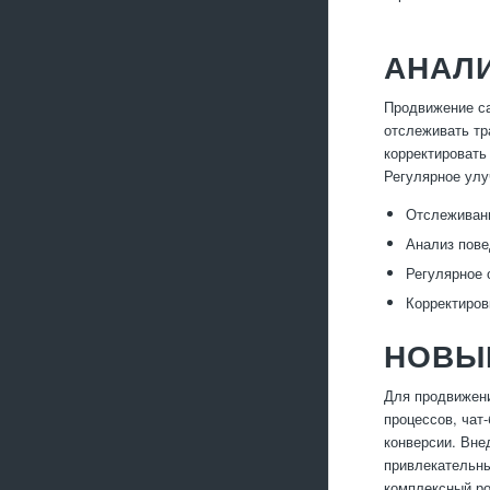
АНАЛИ
Продвижение са
отслеживать тр
корректировать
Регулярное улу
Отслеживани
Анализ пове
Регулярное 
Корректиров
НОВЫ
Для продвижени
процессов, чат
конверсии. Вне
привлекательны
комплексный ро