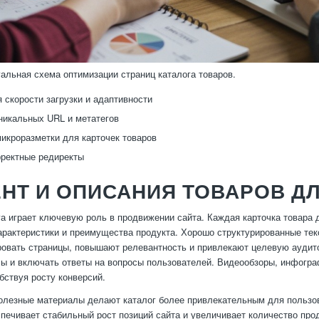
уальная схема оптимизации страниц каталога товаров.
 скорости загрузки и адаптивности
никальных URL и метатегов
икроразметки для карточек товаров
ректные редиректы
НТ И ОПИСАНИЯ ТОВАРОВ ДЛ
га играет ключевую роль в продвижении сайта. Каждая карточка товара
арактеристики и преимущества продукта. Хорошо структурированные те
овать страницы, повышают релевантность и привлекают целевую аудит
ы и включать ответы на вопросы пользователей. Видеообзоры, инфогра
бствуя росту конверсий.
олезные материалы делают каталог более привлекательным для пользов
спечивает стабильный рост позиций сайта и увеличивает количество про