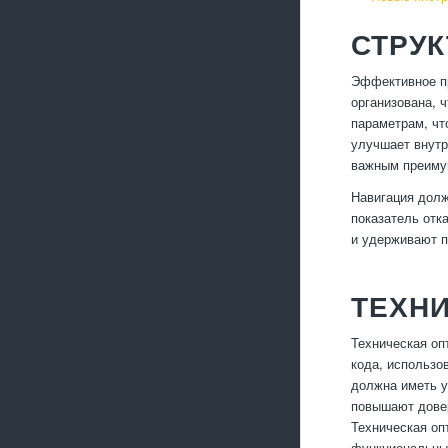
СТРУК
Эффективное пр
организована, 
параметрам, чт
улучшает внутр
важным преимущ
Навигация долж
показатель отк
и удерживают п
ТЕХН
Техническая оп
кода, использо
должна иметь у
повышают довер
Техническая оп
функциональны