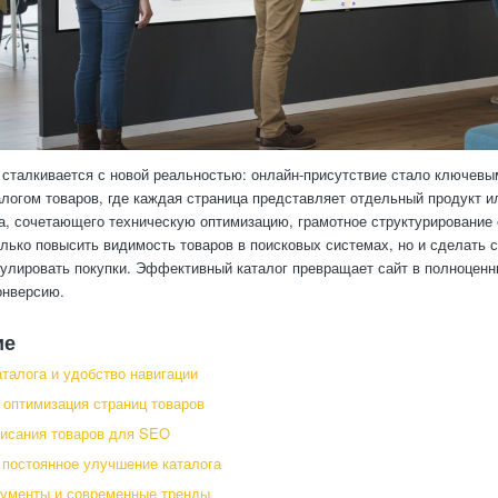
 сталкивается с новой реальностью: онлайн-присутствие стало ключев
алогом товаров, где каждая страница представляет отдельный продукт и
а, сочетающего техническую оптимизацию, грамотное структурирование 
олько повысить видимость товаров в поисковых системах, но и сделать
улировать покупки. Эффективный каталог превращает сайт в полноцен
нверсию.
ие
аталога и удобство навигации
 оптимизация страниц товаров
писания товаров для SEO
 постоянное улучшение каталога
ументы и современные тренды