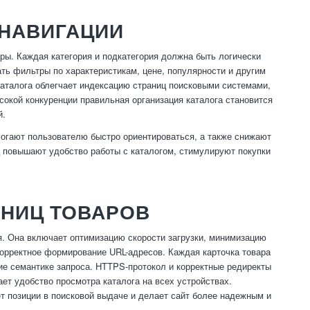
 НАВИГАЦИИ
ры. Каждая категория и подкатегория должна быть логически
ть фильтры по характеристикам, цене, популярности и другим
каталога облегчает индексацию страниц поисковыми системами,
окой конкуренции правильная организация каталога становится
й.
могают пользователю быстро ориентироваться, а также снижают
ц повышают удобство работы с каталогом, стимулируют покупки
АНИЦ ТОВАРОВ
я. Она включает оптимизацию скорости загрузки, минимизацию
корректное формирование URL-адресов. Каждая карточка товара
ие семантике запроса. HTTPS-протокол и корректные редиректы
ет удобство просмотра каталога на всех устройствах.
 позиции в поисковой выдаче и делает сайт более надежным и