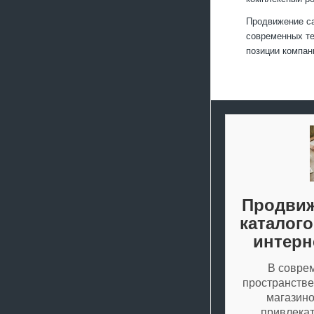
Продвижение са
современных те
позиции компан
Продвиж
каталог
интерн
В совре
пространстве
магазино
привлекат