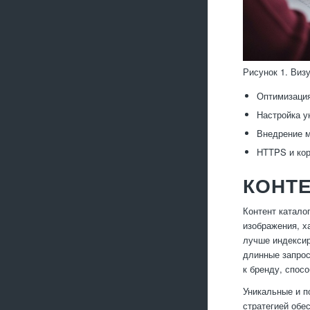
Рисунок 1. Виз
Оптимизация
Настройка у
Внедрение м
HTTPS и кор
КОНТЕ
Контент катало
изображения, х
лучше индексир
длинные запрос
к бренду, спосо
Уникальные и п
стратегией обе