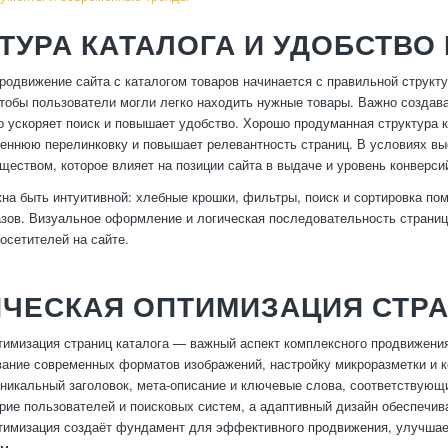
ТУРА КАТАЛОГА И УДОБСТВО
одвижение сайта с каталогом товаров начинается с правильной структу
чтобы пользователи могли легко находить нужные товары. Важно создава
о ускоряет поиск и повышает удобство. Хорошо продуманная структура 
еннюю перелинковку и повышает релевантность страниц. В условиях выс
еством, которое влияет на позиции сайта в выдаче и уровень конверси
на быть интуитивной: хлебные крошки, фильтры, поиск и сортировка по
азов. Визуальное оформление и логическая последовательность страни
осетителей на сайте.
ИЧЕСКАЯ ОПТИМИЗАЦИЯ СТР
тимизация страниц каталога — важный аспект комплексного продвижени
вание современных форматов изображений, настройку микроразметки и 
никальный заголовок, мета-описание и ключевые слова, соответствующ
ие пользователей и поисковых систем, а адаптивный дизайн обеспечива
тимизация создаёт фундамент для эффективного продвижения, улучшает
м.