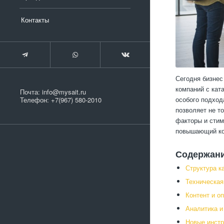
Контакты
Сегодня бизнес
компаний с кат
Почта:
info@mysait.ru
особого подход
Телефон:
+7(967) 580-2010
позволяет не т
факторы и стим
повышающий ко
Содержан
Структура к
Техническая
Контент и о
Аналитика и
Новые инстр