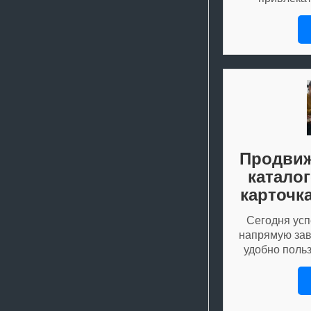
Продвиж
катало
карточк
Сегодня усп
напрямую зави
удобно поль