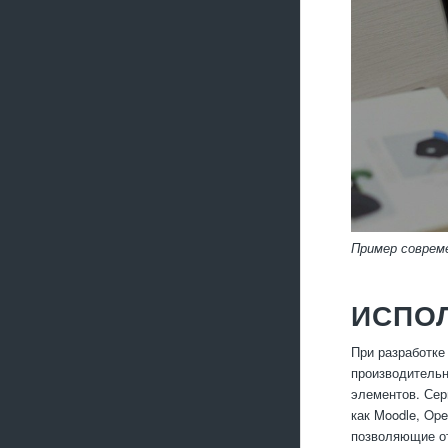
Пример соврем
ИСПО
При разработке
производительн
элементов. Сер
как Moodle, Op
позволяющие от