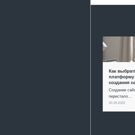
Как выбрат
платформу
создания с
Создание сай
перестало…
30.09.2025