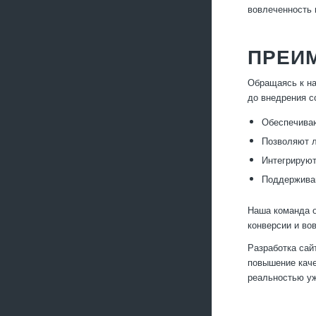
вовлеченность 
ПРЕИ
Обращаясь к на
до внедрения с
Обеспечиваю
Позволяют л
Интегрируют
Поддерживаю
Наша команда о
конверсии и во
Разработка сай
повышение каче
реальностью уж