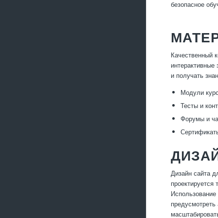
безопасное обу
МАТЕР
Качественный к
интерактивные 
и получать зна
Модули курс
Тесты и кон
Форумы и ча
Сертификаты
ДИЗАЙ
Дизайн сайта д
проектируется 
Использование 
предусмотреть 
масштабировать