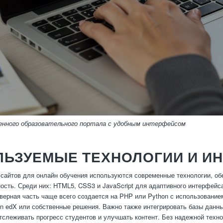
енного образовательного портала с удобным интерфейсом
ЛЬЗУЕМЫЕ ТЕХНОЛОГИИ И И
 сайтов для онлайн обучения используются современные технологии, о
ость. Среди них: HTML5, CSS3 и JavaScript для адаптивного интерфейса
верная часть чаще всего создается на PHP или Python с использование
en edX или собственные решения. Важно также интегрировать базы данн
слеживать прогресс студентов и улучшать контент. Без надежной техн