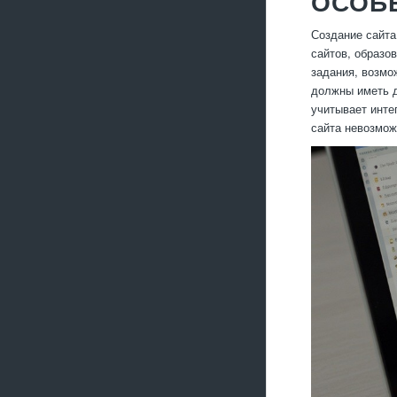
ОСОБ
Создание сайта
сайтов, образо
задания, возмо
должны иметь д
учитывает инте
сайта невозмож