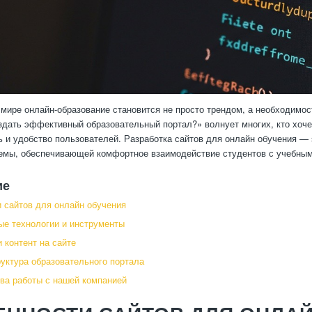
мире онлайн-образование становится не просто трендом, а необходимос
здать эффективный образовательный портал?» волнует многих, кто хоче
ь и удобство пользователей. Разработка сайтов для онлайн обучения — 
емы, обеспечивающей комфортное взаимодействие студентов с учебным
ие
 сайтов для онлайн обучения
е технологии и инструменты
 контент на сайте
руктура образовательного портала
а работы с нашей компанией