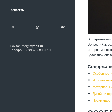
Контакты
В современном 
Вопрос «Как со
Почта:
info@mysait.ru
интерактивност
Телефон:
+7(967) 580-2010
целостной сист
Содержан
Особенности
Используемы
Материалы и
Дизайн и ст
Преимуществ