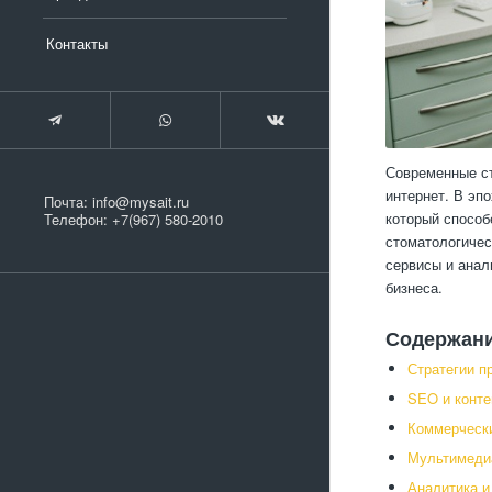
Контакты
Современные ст
интернет. В эп
Почта:
info@mysait.ru
который способ
Телефон:
+7(967) 580-2010
стоматологичес
сервисы и анал
бизнеса.
Содержан
Стратегии п
SEO и конте
Коммерчески
Мультимедиа
Аналитика и