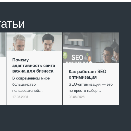
татьи
Почему
адаптивность сайта
важна для бизнеса
Как работает SEO
оптимизация
В современном мире
большинство
SEO-оптимизация — это
пользователей…
не просто набор…
17.08.2025
02.08.2025