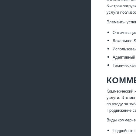
быстрая загруз
услуги поблизо
Элементы успе
Оптимизация
Локальное S
Использован
Адаптивный 
Техническая
КОММ
Коммерческий к
услуги. Это мо
по уходу за зу
Продвижение са
Виды коммерчес
Подробные о