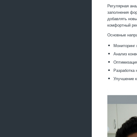
Регулярная ана
заполнения фор
добавлять новы
комфортный рес
Основные напра
Мониторинг 
Анализ конв
Оптимизация
Разработка 
Улучшение к