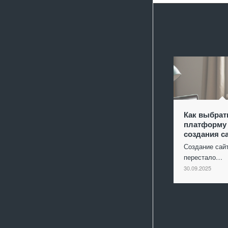
Как выбрат
платформу
создания с
Создание сай
перестало…
30.09.2025