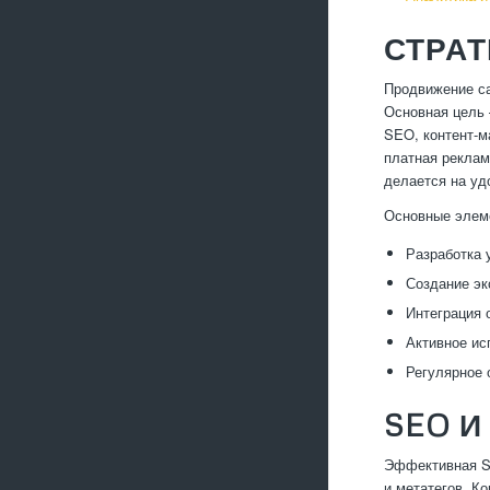
СТРА
Продвижение са
Основная цель 
SEO, контент-м
платная реклам
делается на уд
Основные элеме
Разработка 
Создание эк
Интеграция 
Активное ис
Регулярное 
SEO И
Эффективная SE
и метатегов. К