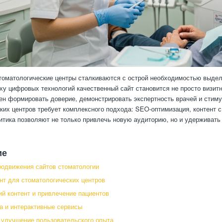
оматологические центры сталкиваются с острой необходимостью выделя
оху цифровых технологий качественный сайт становится не просто визит
ен формировать доверие, демонстрировать экспертность врачей и стиму
ких центров требует комплексного подхода: SEO-оптимизация, контент 
итика позволяют не только привлечь новую аудиторию, но и удерживат
ие
родвижения сайтов стоматологии
нт для стоматологических центров
й контент и привлечение пациентов
 и интерактивные сервисы
 улучшение пользовательского опыта