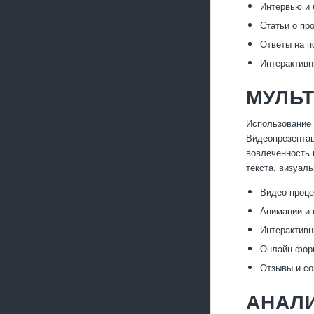
Интервью и 
Статьи о пр
Ответы на п
Интерактивн
МУЛЬ
Использование 
Видеопрезентац
вовлеченность 
текста, визуал
Видео проце
Анимации и 
Интерактивн
Онлайн-форм
Отзывы и со
АНАЛ