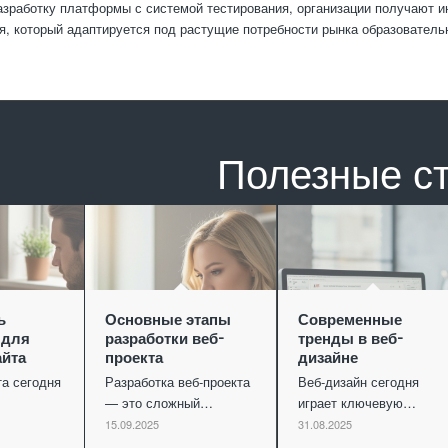
азработку платформы с системой тестирования, организации получают 
я, который адаптируется под растущие потребности рынка образователь
Полезные с
ь
Основные этапы
Современные
 для
разработки веб-
тренды в веб-
айта
проекта
дизайне
та сегодня
Разработка веб-проекта
Веб-дизайн сегодня
— это сложный…
играет ключевую…
15.09.2025
31.08.2025