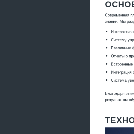
ОСНО
Современная пл
знаний. Мы раз
Интерактивн
Систему упр
Различные ф
Отчеты о пр
Встроенные 
Интеграция 
Система уве
Благодаря эти
результатам об
ТЕХН