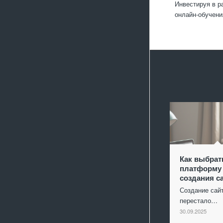
Инвестируя в р
онлайн-обучени
Как выбрат
платформу
создания с
Создание сай
перестало…
30.09.2025