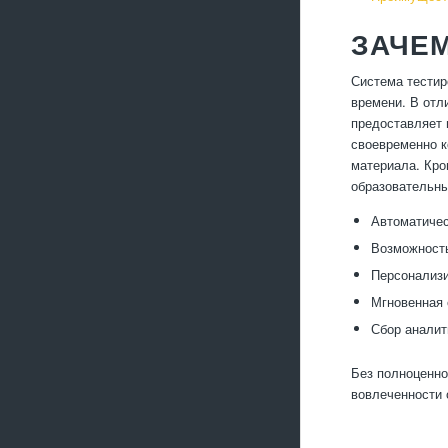
ЗАЧЕМ
Система тестир
времени. В отл
предоставляет 
своевременно к
материала. Кро
образовательны
Автоматичес
Возможность
Персонализи
Мгновенная 
Сбор аналит
Без полноценно
вовлеченности