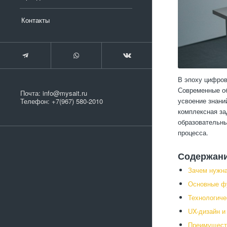
Контакты
В эпоху цифров
Современные об
Почта:
info@mysait.ru
усвоение знани
Телефон:
+7(967) 580-2010
комплексная за
образовательны
процесса.
Содержан
Зачем нужна
Основные ф
Технологиче
UX-дизайн и
Преимуществ