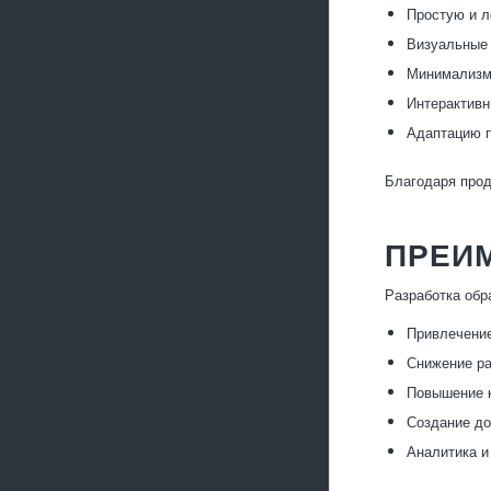
Простую и л
Визуальные 
Минимализм 
Интерактив
Адаптацию п
Благодаря прод
ПРЕИ
Разработка обр
Привлечение
Снижение ра
Повышение к
Создание до
Аналитика и