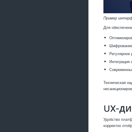
Пример интерф
Для обеспечен
Оптимизиров
Шифрование
Регулярное 
Интеграция 
Современные
Техническая на
несанкциониров
UX-Д
Удобство платф
корректно отоб