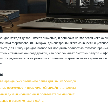
брендов каждая деталь имеет значение, и ваш сайт не является исключен
ментом формирования имиджа, демонстрации эксклюзивности и установ
сайта для luxury брендов позволяет получить полностью готовую прем
тью и технической поддержкой, что обеспечивает быстрый запуск и эф
ду сосредоточиться на развитии коллекций, маркетинговых стратегиях и 
а.
ие
а аренды эксклюзивного сайта для luxury брендов
ьные возможности премиальной онлайн-платформы
ный дизайн и уникальный пользовательский опыт
ание и развитие luxury сайта