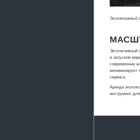
Эксклюзивный 
МАСШТ
Эксклюзивный с
и запуском мар
современные ан
минимизируют т
сервиса.
Аренда эксклюз
инструмент для