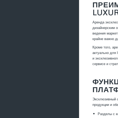
ПРЕИ
LUXU
Аренда эксклюз
дизайнерским о
ведения маркет
крайне важно д
Кроме того, ар
актуально для 
и эксклюзивног
сервисе и стра
ФУНК
ПЛАТ
Эксклюзивный с
продукции и об
Разделы с к