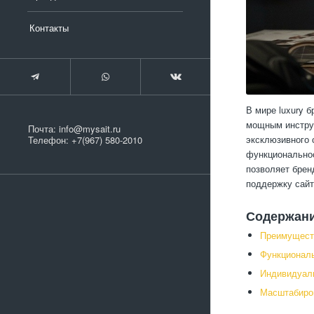
Контакты
В мире luxury 
мощным инстру
Почта:
info@mysait.ru
эксклюзивного 
Телефон:
+7(967) 580-2010
функциональнос
позволяет брен
поддержку сайт
Содержан
Преимуществ
Функционал
Индивидуаль
Масштабиров