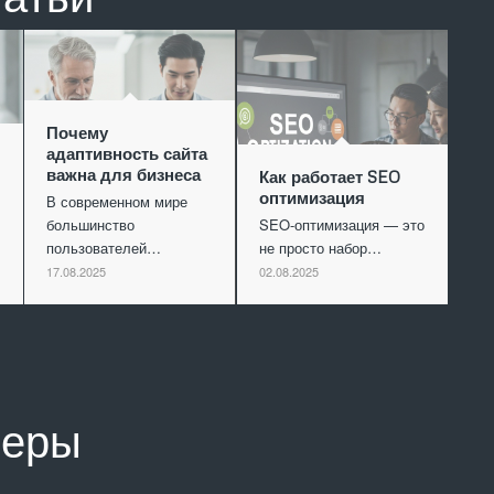
Почему
адаптивность сайта
важна для бизнеса
Как работает SEO
оптимизация
В современном мире
большинство
SEO-оптимизация — это
пользователей…
не просто набор…
17.08.2025
02.08.2025
неры