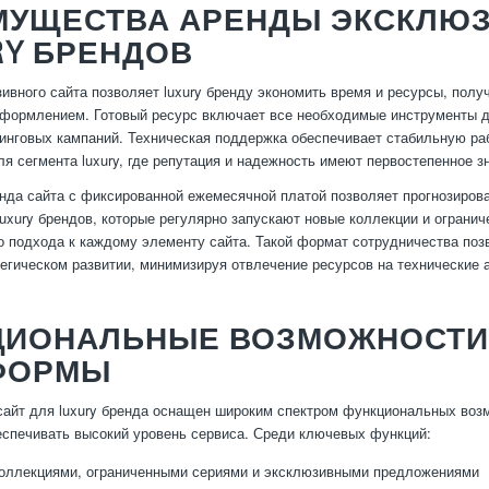
МУЩЕСТВА АРЕНДЫ ЭКСКЛЮЗ
RY БРЕНДОВ
ивного сайта позволяет luxury бренду экономить время и ресурсы, по
формлением. Готовый ресурс включает все необходимые инструменты дл
инговых кампаний. Техническая поддержка обеспечивает стабильную раб
ля сегмента luxury, где репутация и надежность имеют первостепенное з
енда сайта с фиксированной ежемесячной платой позволяет прогнозиров
luxury брендов, которые регулярно запускают новые коллекции и ограни
о подхода к каждому элементу сайта. Такой формат сотрудничества поз
тегическом развитии, минимизируя отвлечение ресурсов на технические 
ЦИОНАЛЬНЫЕ ВОЗМОЖНОСТИ
ФОРМЫ
айт для luxury бренда оснащен широким спектром функциональных воз
еспечивать высокий уровень сервиса. Среди ключевых функций:
оллекциями, ограниченными сериями и эксклюзивными предложениями