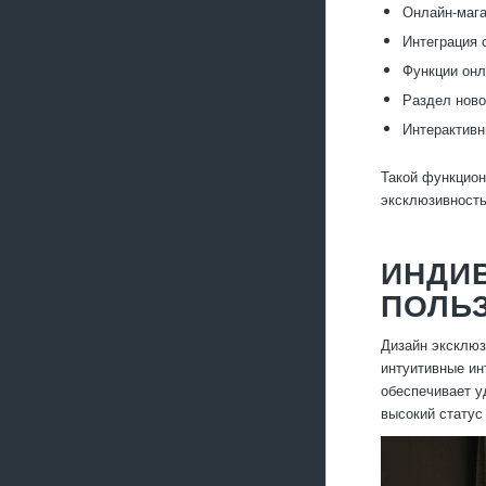
Онлайн-мага
Интеграция 
Функции онл
Раздел ново
Интерактивн
Такой функцион
эксклюзивность
ИНДИ
ПОЛЬ
Дизайн эксклюз
интуитивные ин
обеспечивает у
высокий статус