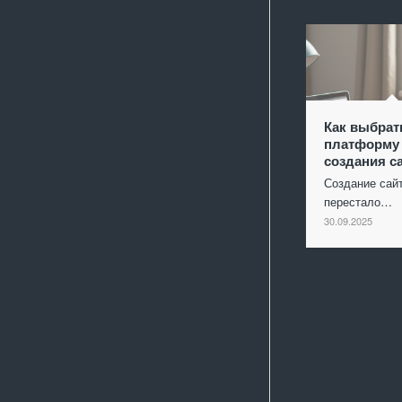
Как выбрат
платформу
создания с
Создание сай
перестало…
30.09.2025