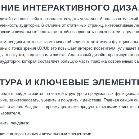
НИЕ ИНТЕРАКТИВНОГО ДИЗА
дизайн лендинг пейдж позволяет создать уникальный пользовательский 
ченность аудитории. В отличие от статичных страниц, интерактивные 
нопки и визуальные подсказки, чтобы направлять пользователя к целев
ем лендинги, которые гармонично объединяют эстетику и функциональн
ны с точки зрения UX/UI: это повышает интерес посетителя, улучшает
ь то покупка, подписка или заявка. Адаптивный дизайн гарантирует корр
аудитории, которая составляет большую часть трафика современных са
ТУРА И КЛЮЧЕВЫЕ ЭЛЕМЕНТ
ндинг пейдж строится на четкой структуре и продуманных функциональ
ние, заинтересовать, убедить и побудить к действию. Главная секция о
call-to-action. Разделы с преимуществами продукта, отзывами клиентов
ьзователя.
енты лендинга:
ция с интерактивными визуальными элементами