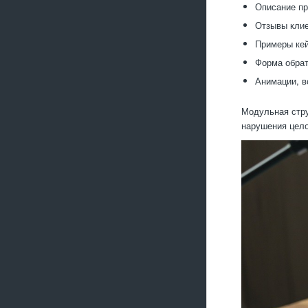
Описание пр
Отзывы клие
Примеры кей
Форма обратн
Анимации, в
Модульная стру
нарушения цело