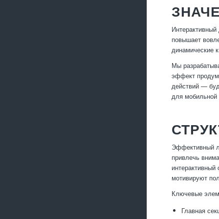
ЗНАЧЕ
Интерактивный 
повышает вовле
динамические к
Мы разрабатыва
эффект продума
действий — буд
для мобильной 
СТРУК
Эффективный ле
привлечь внима
интерактивный 
мотивируют пол
Ключевые элем
Главная сек