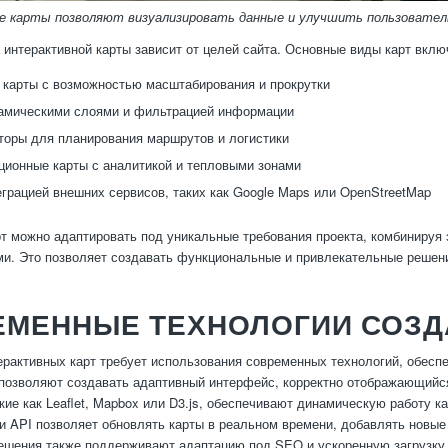
 карты позволяют визуализировать данные и улучшить пользовател
интерактивной карты зависит от целей сайта. Основные виды карт вклю
 карты с возможностью масштабирования и прокрутки
амическими слоями и фильтрацией информации
оры для планирования маршрутов и логистики
ионные карты с аналитикой и тепловыми зонами
еграцией внешних сервисов, таких как Google Maps или OpenStreetMap
т можно адаптировать под уникальные требования проекта, комбинируя 
и. Это позволяет создавать функциональные и привлекательные решени
ЕМЕННЫЕ ТЕХНОЛОГИИ СОЗД
ерактивных карт требует использования современных технологий, обесп
озволяют создавать адаптивный интерфейс, корректно отображающийся 
кие как Leaflet, Mapbox или D3.js, обеспечивают динамическую работу к
и API позволяет обновлять карты в реальном времени, добавлять новые
шения также поддерживают адаптацию под SEO и ускоренную загрузку,