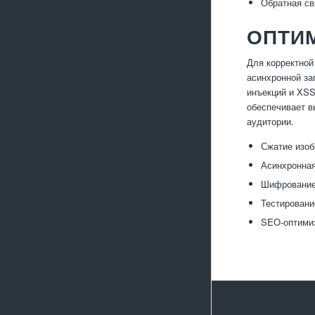
Обратная св
ОПТИ
Для корректной
асинхронной за
инъекций и XSS
обеспечивает в
аудитории.
Сжатие изоб
Асинхронная
Шифрование 
Тестировани
SEO-оптимиз