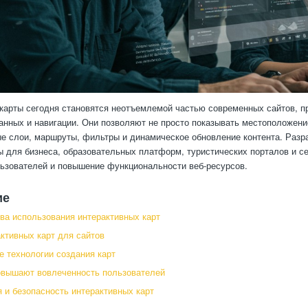
карты сегодня становятся неотъемлемой частью современных сайтов, 
анных и навигации. Они позволяют не просто показывать местоположени
 слои, маршруты, фильтры и динамическое обновление контента. Разра
ы для бизнеса, образовательных платформ, туристических порталов и с
ьзователей и повышение функциональности веб-ресурсов.
ие
а использования интерактивных карт
ктивных карт для сайтов
 технологии создания карт
овышают вовлеченность пользователей
 и безопасность интерактивных карт