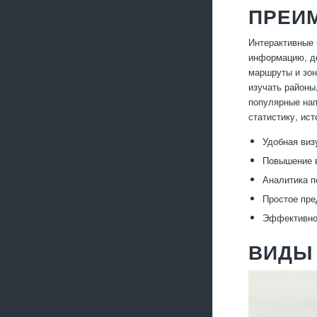
ПРЕИ
Интерактивные 
информацию, де
маршруты и зон
изучать районы
популярные нап
статистику, ис
Удобная виз
Повышение в
Аналитика п
Простое пре
Эффективное
ВИДЫ 