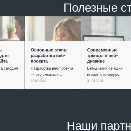
Полезные с
ь
Основные этапы
Современные
 для
разработки веб-
тренды в веб-
айта
проекта
дизайне
та сегодня
Разработка веб-проекта
Веб-дизайн сегодня
— это сложный…
играет ключевую…
15.09.2025
31.08.2025
Наши парт