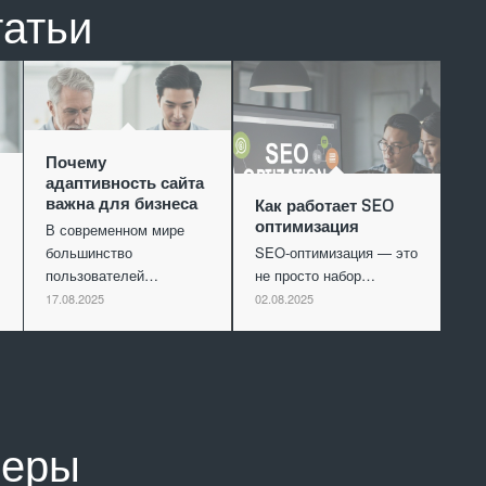
татьи
Почему
адаптивность сайта
важна для бизнеса
Как работает SEO
оптимизация
В современном мире
большинство
SEO-оптимизация — это
пользователей…
не просто набор…
17.08.2025
02.08.2025
неры