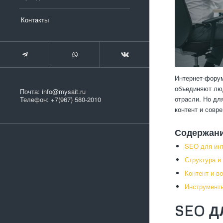
Контакты
Интернет-фору
объединяют люд
Почта:
info@mysait.ru
отрасли. Но дл
Телефон:
+7(967) 580-2010
контент и совр
Содержан
SEO для ин
Структура и
Контент и в
Инструменты
SEO 