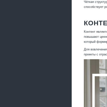
Чёткая структу
способствует р
КОНТЕ
Контент являет
повышают ценно
который формир
Для вовлечения
проекты с отра