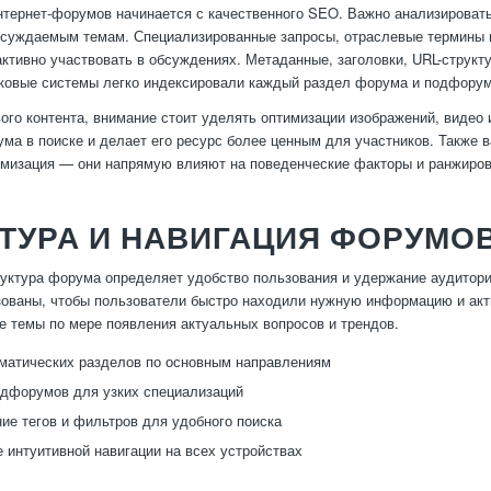
тернет-форумов начинается с качественного SEO. Важно анализироват
суждаемым темам. Специализированные запросы, отраслевые термины и
активно участвовать в обсуждениях. Метаданные, заголовки, URL-струк
сковые системы легко индексировали каждый раздел форума и подфорум
ого контента, внимание стоит уделять оптимизации изображений, видео
ма в поиске и делает его ресурс более ценным для участников. Также в
мизация — они напрямую влияют на поведенческие факторы и ранжиров
ТУРА И НАВИГАЦИЯ ФОРУМО
уктура форума определяет удобство пользования и удержание аудитори
зованы, чтобы пользователи быстро находили нужную информацию и акти
е темы по мере появления актуальных вопросов и трендов.
матических разделов по основным направлениям
дфорумов для узких специализаций
ие тегов и фильтров для удобного поиска
 интуитивной навигации на всех устройствах