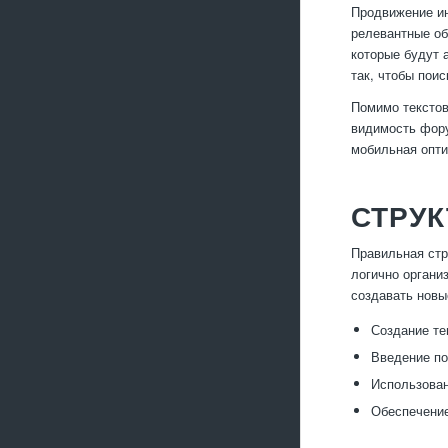
Продвижение ин
релевантные об
которые будут 
так, чтобы пои
Помимо текстов
видимость фору
мобильная опти
СТРУК
Правильная стр
логично органи
создавать новы
Создание те
Введение по
Использован
Обеспечение