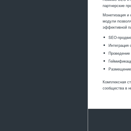
партнерские пр
Монетизация и 
модули позволя
эффективной пл
SEO-продви
Интеграция
Проведение 
Геймификаци
Размещение 
Комплексная ст
сообщества в н