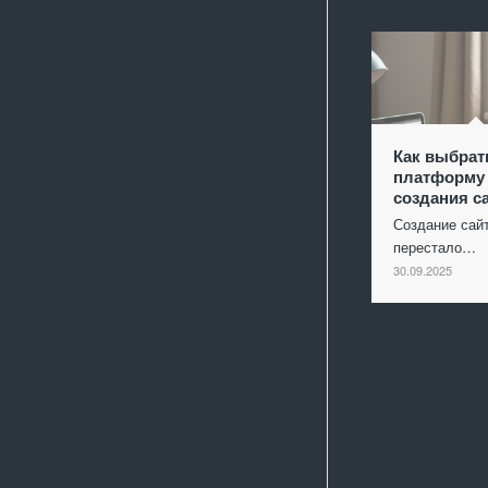
Как выбрат
платформу
создания с
Создание сай
перестало…
30.09.2025