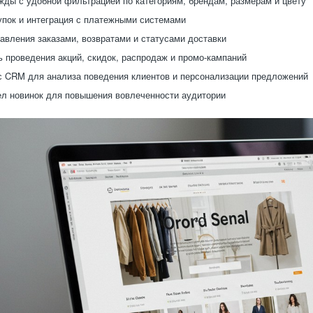
жды с удобной фильтрацией по категориям, брендам, размерам и цвету
упок и интеграция с платежными системами
авления заказами, возвратами и статусами доставки
 проведения акций, скидок, распродаж и промо-кампаний
с CRM для анализа поведения клиентов и персонализации предложений
ел новинок для повышения вовлеченности аудитории