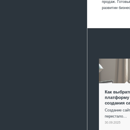
продаж. Готовы
развитии бизне
Как выбрат
платформу
создания с
Создание сай
перестало…
30.09.2025