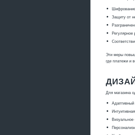
Шифрование
Защиту от н
Разграничен
Регулярное 
Соответстви
Эти меры повыш
где платежи и 
ДИЗАЙ
Для магазина о
Адаптивный 
Интуитивная
Визуальное
Персонализи