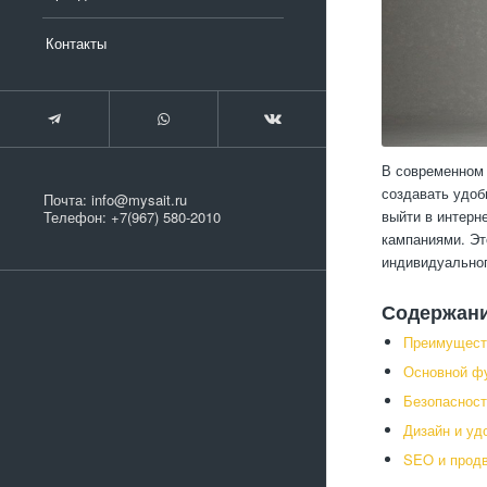
Контакты
В современном 
создавать удоб
Почта:
info@mysait.ru
выйти в интерн
Телефон:
+7(967) 580-2010
кампаниями. Эт
индивидуальног
Содержан
Преимущест
Основной фу
Безопасност
Дизайн и уд
SEO и прод