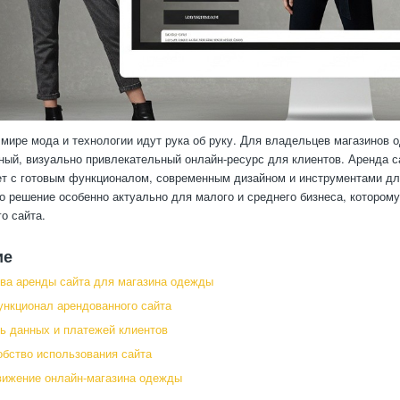
мире мода и технологии идут рука об руку. Для владельцев магазинов о
ный, визуально привлекательный онлайн-ресурс для клиентов. Аренда 
ет с готовым функционалом, современным дизайном и инструментами дл
о решение особенно актуально для малого и среднего бизнеса, которому
о сайта.
ие
ва аренды сайта для магазина одежды
нкционал арендованного сайта
ь данных и платежей клиентов
обство использования сайта
вижение онлайн-магазина одежды