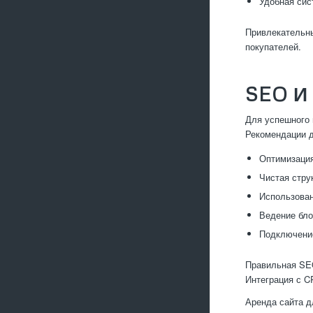
Удобная сис
Привлекательны
покупателей.
SEO 
Для успешного 
Рекомендации д
Оптимизация
Чистая стру
Использован
Ведение бло
Подключение
Правильная SEO
Интеграция с C
Аренда сайта д