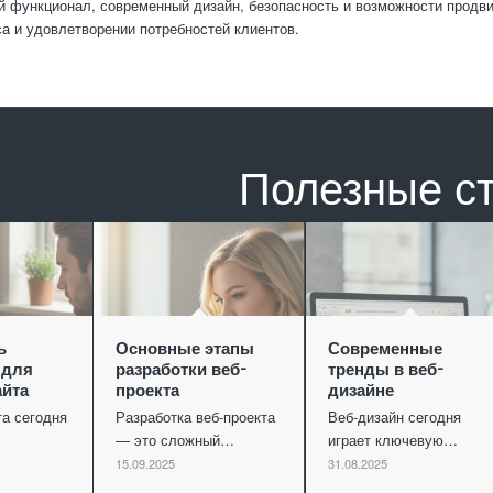
й функционал, современный дизайн, безопасность и возможности продв
са и удовлетворении потребностей клиентов.
Полезные с
ь
Основные этапы
Современные
 для
разработки веб-
тренды в веб-
айта
проекта
дизайне
та сегодня
Разработка веб-проекта
Веб-дизайн сегодня
— это сложный…
играет ключевую…
15.09.2025
31.08.2025