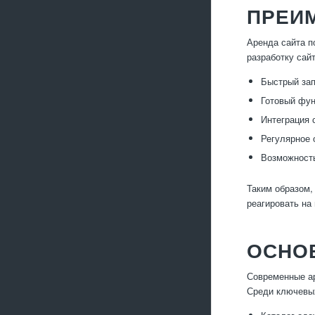
ПРЕИ
Аренда сайта п
разработку сай
Быстрый зап
Готовый фун
Интеграция 
Регулярное 
Возможность
Таким образом,
реагировать на
ОСНО
Современные ар
Среди ключевы