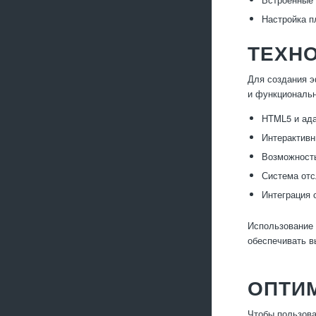
Настройка п
ТЕХН
Для создания 
и функциональн
HTML5 и ад
Интерактивн
Возможность
Система отс
Интеграция 
Использование 
обеспечивать в
ОПТИ
Чтобы пользова