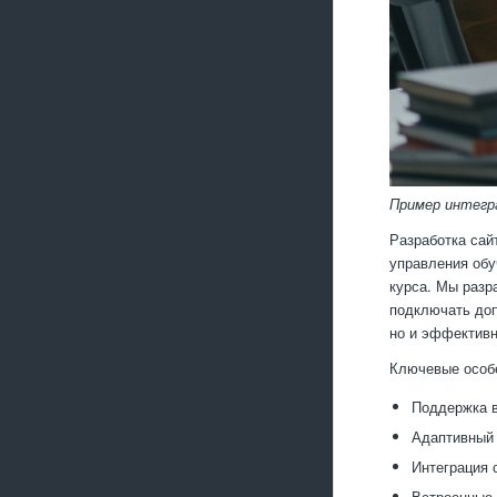
Пример интегр
Разработка сай
управления обу
курса. Мы разр
подключать доп
но и эффектив
Ключевые особе
Поддержка в
Адаптивный 
Интеграция 
Встроенные 