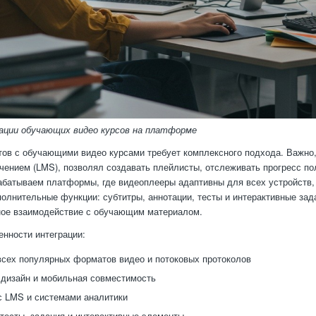
ации обучающих видео курсов на платформе
тов с обучающими видео курсами требует комплексного подхода. Важно,
чением (LMS), позволял создавать плейлисты, отслеживать прогресс п
абатываем платформы, где видеоплееры адаптивны для всех устройств
олнительные функции: субтитры, аннотации, тесты и интерактивные зада
ное взаимодействие с обучающим материалом.
нности интеграции:
сех популярных форматов видео и потоковых протоколов
дизайн и мобильная совместимость
с LMS и системами аналитики
тесты, задания и интерактивные элементы