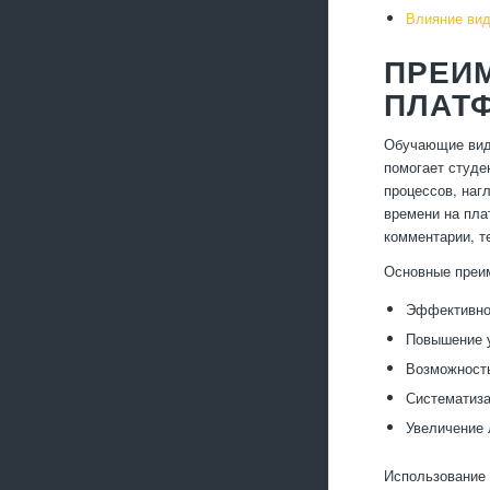
Влияние вид
ПРЕИ
ПЛАТ
Обучающие вид
помогает студе
процессов, наг
времени на пла
комментарии, т
Основные преим
Эффективное
Повышение у
Возможность
Систематиза
Увеличение 
Использование 