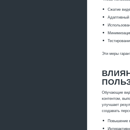
Сжатие виде
Адаптивный 
Использован
Минимизацию
Тестировани
Эти меры гаран
ВЛИЯН
ПОЛЬ
Обучающие виде
контентом, вып
улучшает резул
создавать перс
Повышение 
Интерактивн