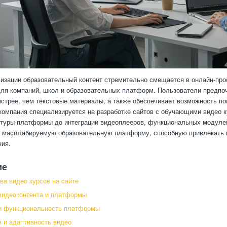
изации образовательный контент стремительно смещается в онлайн-про
ля компаний, школ и образовательных платформ. Пользователи предпоч
трее, чем текстовые материалы, а также обеспечивает возможность пов
компания специализируется на разработке сайтов с обучающими видео 
ктуры платформы до интеграции видеоплееров, функциональных модулей
масштабируемую образовательную платформу, способную привлекать и
ния.
ие
а видео курсов на сайте
видеоконтента и платформы
 и функциональность платформы
 и адаптивность видео