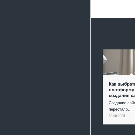
Как выбрат
платформу
создания с
Создание сай
перестало…
30.09.2025