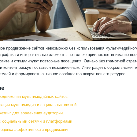
ое продвижение сайтов невозможно без использования мультимедийного
графика и интерактивные элементы не только привлекают внимание пос
сайте и стимулируют повторные посещения. Однако без грамотной стра
 контент рискует остаться незамеченным. Интеграция с социальными п
телей и формировать активное сообщество вокруг вашего ресурса.
ие
родвижения мультимедийных сайтов
ация мультимедиа и социальных связей
кетинг для вовлечения аудитории
с социальными сетями и платформами
 оценка эффективности продвижения