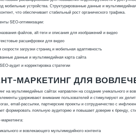
од мобильные устройства. Структурированные данные и мультимедийная
контент, что обеспечивает стабильный рост органического трафика.
енты SEO-оптимизации:
названия файлов, alt-теги и описания для изображений и видео
текстовые расшифровки для видео
 скорости загрузки страниц и мобильная адаптивность
ванные данные и мультимедийная карта сайта
SEO-аудит и корректировка стратегии
НТ-МАРКЕТИНГ ДЛЯ ВОВЛЕЧ
инг на мультимедийных сайтах направлен на создание уникального и в
 элементы удерживают внимание пользователей и стимулируют их дели
логах, email-рассылки, партнерские проекты и сотрудничество с инфлюе
ает формировать лояльную аудиторию и повышает доверие к бренду, ст
-маркетинга:
икального и вовлекающего мультимедийного контента