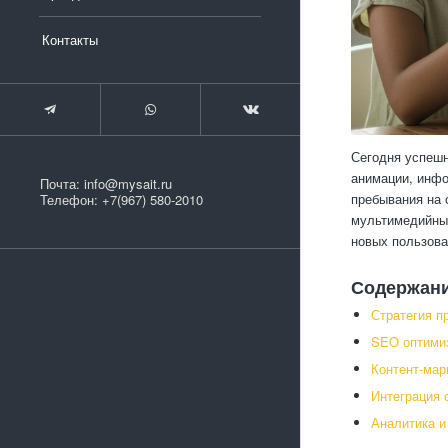
Контакты
Сегодня успешн
анимации, инфо
Почта:
info@mysait.ru
пребывания на 
Телефон:
+7(967) 580-2010
мультимедийный
новых пользова
Содержан
Стратегия п
SEO оптимиз
Контент-мар
Интеграция 
Аналитика и