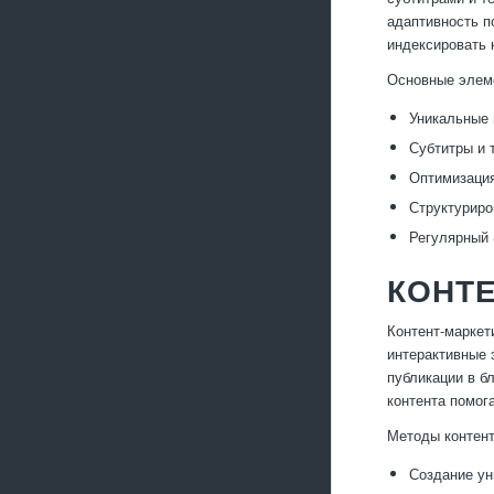
адаптивность п
индексировать 
Основные элем
Уникальные 
Субтитры и 
Оптимизация
Структуриро
Регулярный 
КОНТЕ
Контент-маркет
интерактивные
публикации в б
контента помог
Методы контент
Создание ун