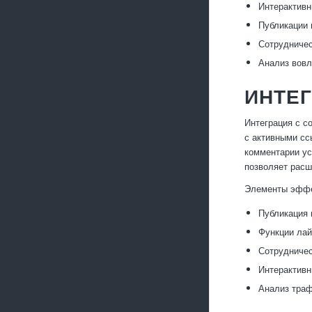
Интерактивн
Публикации 
Сотрудниче
Анализ вовл
ИНТЕ
Интеграция с с
с активными сс
комментарии у
позволяет расш
Элементы эффе
Публикация 
Функции лай
Сотрудничес
Интерактивн
Анализ траф