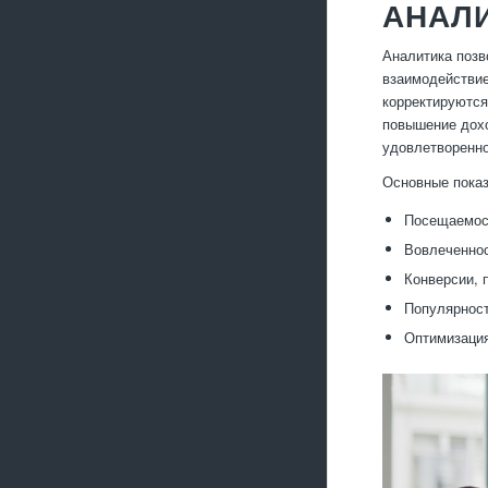
АНАЛ
Аналитика позв
взаимодействие
корректируются
повышение дохо
удовлетворенно
Основные показ
Посещаемост
Вовлеченнос
Конверсии, 
Популярност
Оптимизация