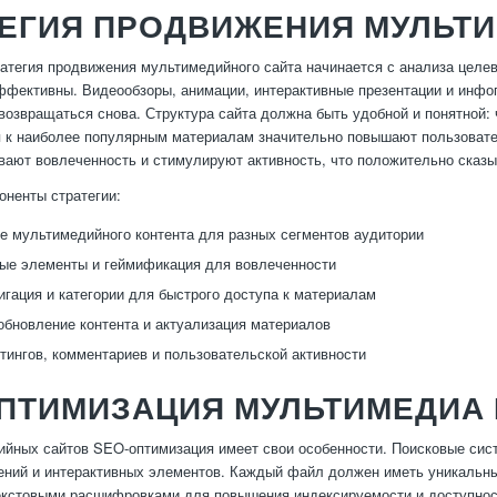
ТЕГИЯ ПРОДВИЖЕНИЯ МУЛЬТ
атегия продвижения мультимедийного сайта начинается с анализа целев
фективны. Видеообзоры, анимации, интерактивные презентации и инфо
возвращаться снова. Структура сайта должна быть удобной и понятной:
 к наиболее популярным материалам значительно повышают пользовате
вают вовлеченность и стимулируют активность, что положительно сказы
ненты стратегии:
е мультимедийного контента для разных сегментов аудитории
ые элементы и геймификация для вовлеченности
игация и категории для быстрого доступа к материалам
обновление контента и актуализация материалов
тингов, комментариев и пользовательской активности
ОПТИМИЗАЦИЯ МУЛЬТИМЕДИА
йных сайтов SEO-оптимизация имеет свои особенности. Поисковые систе
ений и интерактивных элементов. Каждый файл должен иметь уникальные
екстовыми расшифровками для повышения индексируемости и доступности