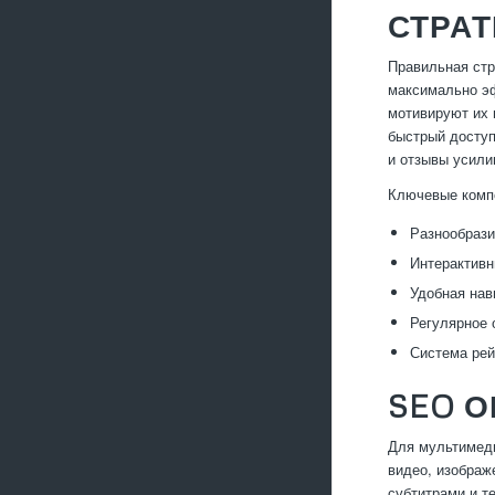
СТРА
Правильная стр
максимально эф
мотивируют их 
быстрый доступ
и отзывы усили
Ключевые компо
Разнообрази
Интерактивн
Удобная нав
Регулярное 
Система рей
SEO 
Для мультимеди
видео, изображ
субтитрами и т