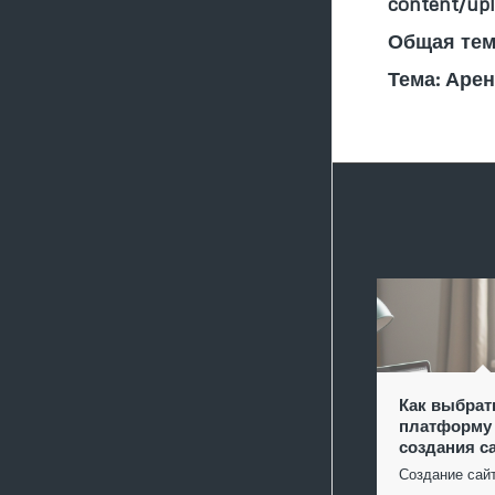
content/upl
Общая тем
Тема: Аре
Как выбрат
платформу
создания с
Создание сай