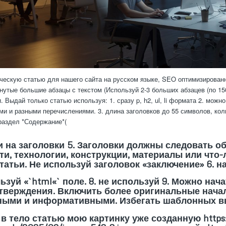
ескую статью для нашего сайта на русском языке, SEO оптимизирован
нутые большие абзацы с текстом (Используй 2-3 больших абзацев (по 1500
 Выдай только статью используя: 1. сразу p, h2, ul, li формата 2. мож
ми и разными перечислениями. 3. длина заголовков до 55 символов, коли
 раздел *Содержание*(
и на заголовки 5. Заголовки должны следовать о
и, технологии, конструкции, материалы или что-
татьи. Не используй заголовок «заключение» 6. н
льзуй «`html«` поле. 8. не используй
9. Можно нач
утверждения. Включить более оригинальные нач
ными и информативными. Избегать шаблонных 
 в тело статью мою картинку уже созданную https: