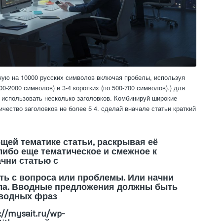
ную на 10000 русских символов включая пробелы, используя
-2000 символов) и 3-4 коротких (по 500-700 символов).) для
но использовать несколько заголовков. Комбинируй широкие
чество заголовков не более 5 4. сделай вначале статьи краткий
бщей тематике статьи, раскрывая её
либо еще тематическое и смежное к
ачни статью с
ать с вопроса или проблемы. Или начни
ала. Вводные предложения должны быть
вводных фраз
//mysait.ru/wp-