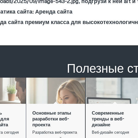
oads/2025/09/image-543-2.jpg, подгрузи к ней alt и 
атика сайта: Аренда сайта
нда сайта премиум класса для высокотехнологич
Полезные с
ь
Основные этапы
Современные
 для
разработки веб-
тренды в веб-
айта
проекта
дизайне
та сегодня
Разработка веб-проекта
Веб-дизайн сегодня