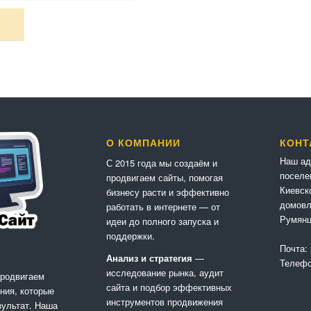
О КОМПАНИИ
КОНТ
Наш ад
С 2015 года мы создаём и
поселе
продвигаем сайты, помогая
Киевск
бизнесу расти и эффективно
домовл
работать в интернете — от
Румянц
идеи до полного запуска и
поддержки.
Почта:
Анализ и стратегия
—
Телеф
исследование рынка, аудит
продвигаем
сайта и подбор эффективных
ния, которые
инструментов продвижения
зультат. Наша