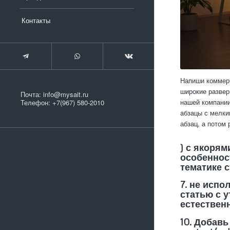
Контакты
Напиши коммерч
широкие развер
Почта:
info@mysait.ru
нашей компании.
Телефон:
+7(967) 580-2010
абзацы с мелки
абзац, а потом
) с якорям
особенност
тематике с
7. не испо
статью с 
естествен
10. Добавь