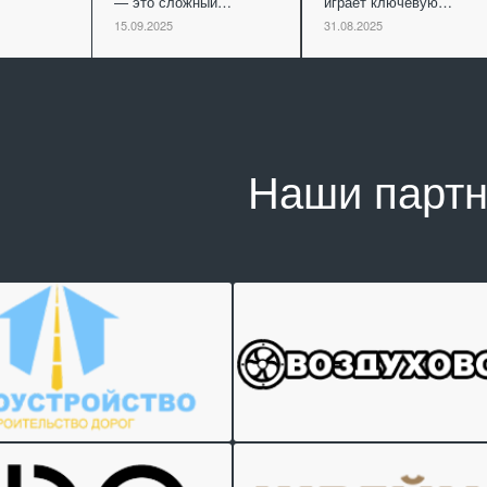
— это сложный…
играет ключевую…
15.09.2025
31.08.2025
Наши парт