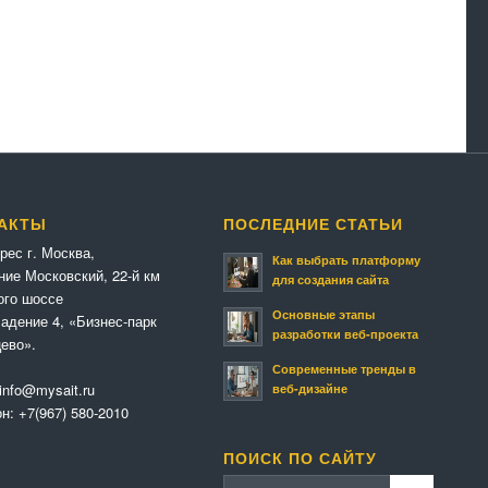
АКТЫ
ПОСЛЕДНИЕ СТАТЬИ
рес г. Москва,
Как выбрать платформу
ние Московский, 22-й км
для создания сайта
ого шоссе
Основные этапы
адение 4, «Бизнес-парк
разработки веб-проекта
ево».
Современные тренды в
info@mysait.ru
веб-дизайне
он:
+7(967) 580-2010
ПОИСК ПО САЙТУ