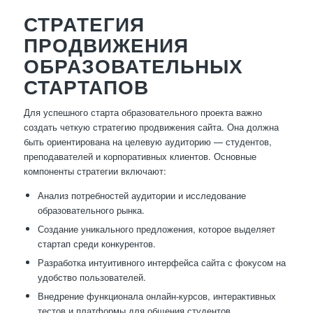
СТРАТЕГИЯ
ПРОДВИЖЕНИЯ
ОБРАЗОВАТЕЛЬНЫХ
СТАРТАПОВ
Для успешного старта образовательного проекта важно
создать четкую стратегию продвижения сайта. Она должна
быть ориентирована на целевую аудиторию — студентов,
преподавателей и корпоративных клиентов. Основные
компоненты стратегии включают:
Анализ потребностей аудитории и исследование
образовательного рынка.
Создание уникального предложения, которое выделяет
стартап среди конкурентов.
Разработка интуитивного интерфейса сайта с фокусом на
удобство пользователей.
Внедрение функционала онлайн-курсов, интерактивных
тестов и платформы для общения студентов.