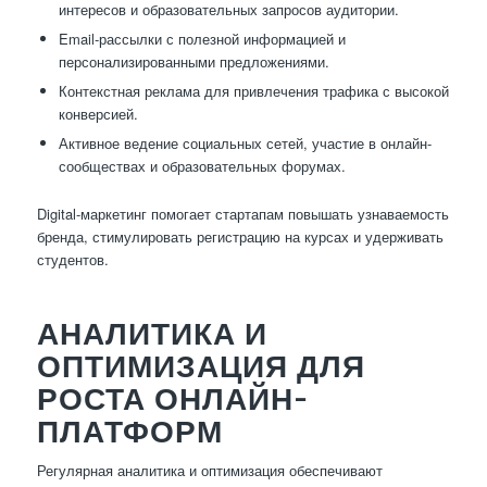
интересов и образовательных запросов аудитории.
Email-рассылки с полезной информацией и
персонализированными предложениями.
Контекстная реклама для привлечения трафика с высокой
конверсией.
Активное ведение социальных сетей, участие в онлайн-
сообществах и образовательных форумах.
Digital-маркетинг помогает стартапам повышать узнаваемость
бренда, стимулировать регистрацию на курсах и удерживать
студентов.
АНАЛИТИКА И
ОПТИМИЗАЦИЯ ДЛЯ
РОСТА ОНЛАЙН-
ПЛАТФОРМ
Регулярная аналитика и оптимизация обеспечивают