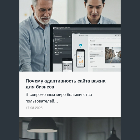
Почему адаптивность сайта важна
для бизнеса
В современном мире большинство
пользователей…
17.08.2025