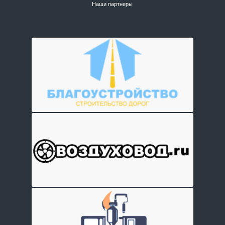
Наши партнеры