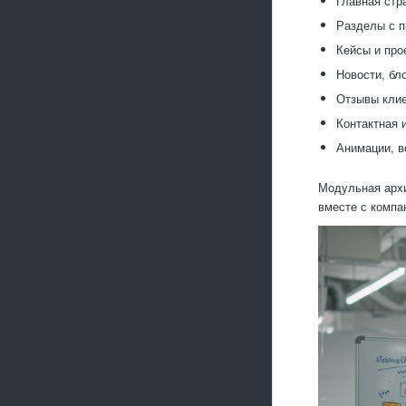
Главная стр
Разделы с п
Кейсы и про
Новости, бл
Отзывы клие
Контактная и
Анимации, в
Модульная архи
вместе с компа