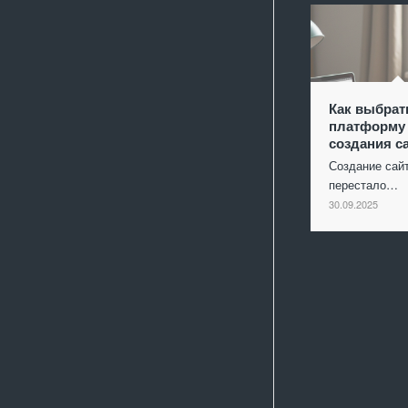
Как выбрат
платформу
создания с
Создание сай
перестало…
30.09.2025