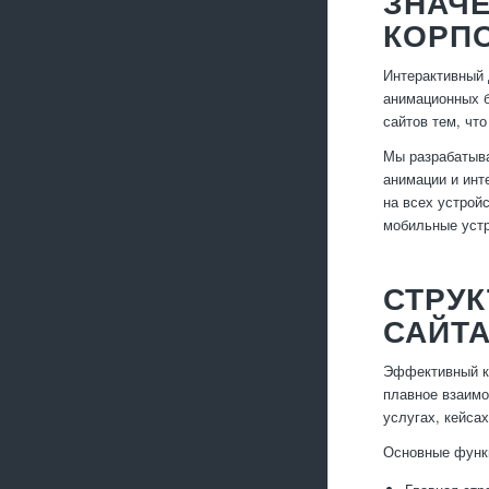
ЗНАЧЕ
КОРП
Интерактивный 
анимационных б
сайтов тем, чт
Мы разрабатыва
анимации и инт
на всех устрой
мобильные устр
СТРУ
САЙТ
Эффективный ко
плавное взаимо
услугах, кейса
Основные функ