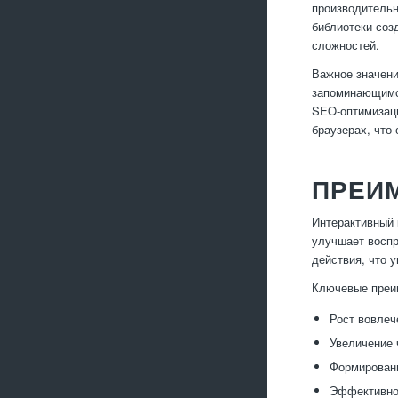
производительн
библиотеки соз
сложностей.
Важное значени
запоминающимся
SEO-оптимизаци
браузерах, что
ПРЕИМ
Интерактивный 
улучшает воспр
действия, что 
Ключевые преи
Рост вовлеч
Увеличение 
Формировани
Эффективное