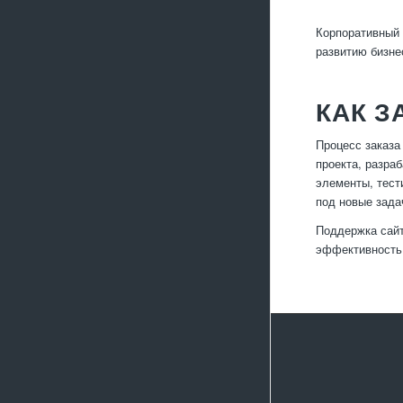
Корпоративный 
развитию бизне
КАК З
Процесс заказа
проекта, разра
элементы, тест
под новые зада
Поддержка сайт
эффективность 