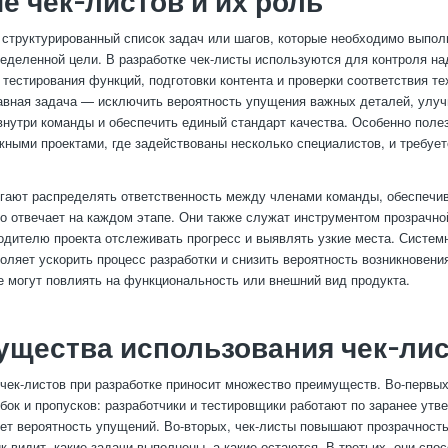
е чек-листов и их роль
 структурированный список задач или шагов, которые необходимо выпол
еделенной цели. В разработке чек-листы используются для контроля н
, тестирования функций, подготовки контента и проверки соответствия т
авная задача — исключить вероятность упущения важных деталей, улу
нутри команды и обеспечить единый стандарт качества. Особенно поле
жными проектами, где задействованы несколько специалистов, и требуе
гают распределять ответственность между членами команды, обеспечи
что отвечает на каждом этапе. Они также служат инструментом прозрачно
одителю проекта отслеживать прогресс и выявлять узкие места. Систем
воляет ускорить процесс разработки и снизить вероятность возникновени
е могут повлиять на функциональность или внешний вид продукта.
щества использования чек-ли
чек-листов при разработке приносит множество преимуществ. Во-первых
бок и пропусков: разработчики и тестировщики работают по заранее ут
ет вероятность упущений. Во-вторых, чек-листы повышают прозрачност
к видит, какие задачи выполнены, а какие остаются. В-третьих, они спо