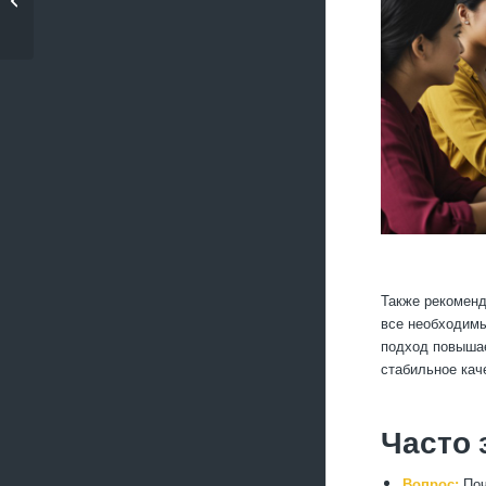
изображения
Также рекоменд
все необходимы
подход повышае
стабильное кач
Часто
Вопрос:
Поч