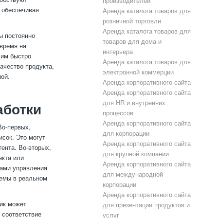
производителей
 обеспечивая
Аренда каталога товаров для
розничной торговли
Аренда каталога товаров для
ы постоянно
товаров для дома и
 время на
интерьера
 им быстро
Аренда каталога товаров для
ачество продукта,
электронной коммерции
ой.
Аренда корпоративного сайта
Аренда корпоративного сайта
для HR и внутренних
аботки
процессов
Аренда корпоративного сайта
Во-первых,
для корпорации
исок. Это могут
Аренда корпоративного сайта
тента. Во-вторых,
для крупной компании
екта или
Аренда корпоративного сайта
тами управления
для международной
аемы в реальном
корпорации
Аренда корпоративного сайта
щик может
для презентации продуктов и
 соответствие
услуг