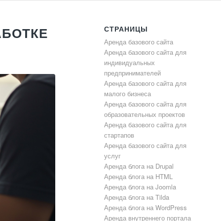
СТРАНИЦЫ
АБОТКЕ
Аренда базового сайта
Аренда базового сайта для
индивидуальных
предпринимателей
Аренда базового сайта для
малого бизнеса
Аренда базового сайта для
образовательных проектов
Аренда базового сайта для
стартапов
Аренда базового сайта для
услуг
Аренда блога на Drupal
Аренда блога на HTML
Аренда блога на Joomla
Аренда блога на Tilda
Аренда блога на WordPress
Аренда внутреннего портала