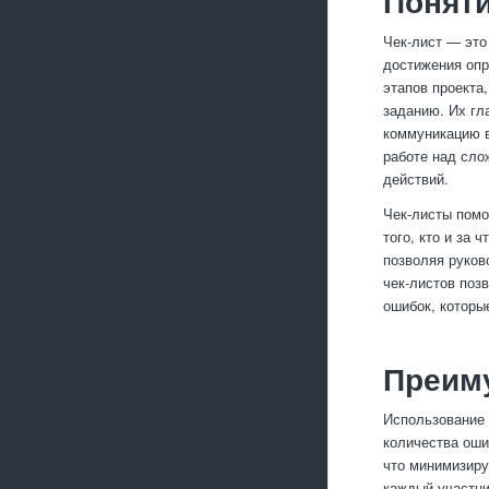
Поняти
Чек-лист — это
достижения опр
этапов проекта
заданию. Их гл
коммуникацию в
работе над сло
действий.
Чек-листы помо
того, кто и за 
позволяя руков
чек-листов поз
ошибок, которы
Преиму
Использование 
количества оши
что минимизиру
каждый участни