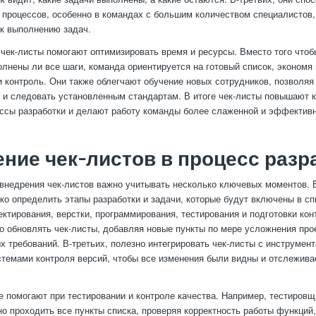
 процессов, особенно в командах с большим количеством специалистов,
к выполнению задач.
чек-листы помогают оптимизировать время и ресурсы. Вместо того чтоб
олнены ли все шаги, команда ориентируется на готовый список, экономя
 контроль. Они также облегчают обучение новых сотрудников, позволяя
 и следовать установленным стандартам. В итоге чек-листы повышают к
ссы разработки и делают работу команды более слаженной и эффективн
ние чек-листов в процесс разр
внедрения чек-листов важно учитывать несколько ключевых моментов. 
ко определить этапы разработки и задачи, которые будут включены в сп
ектирования, верстки, программирования, тестирования и подготовки кон
о обновлять чек-листы, добавляя новые пункты по мере усложнения про
х требований. В-третьих, полезно интегрировать чек-листы с инструмен
стемами контроля версий, чтобы все изменения были видны и отслежив
е помогают при тестировании и контроле качества. Например, тестиров
о проходить все пункты списка, проверяя корректность работы функций,