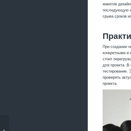
макетов дизайн
последующую их
срыва сроков и
Практи
При создании ч
конкретными и 
стоит перегруж
для проекта. В-
тестирование. 
проверять акту
проекта.
Что такое responsive