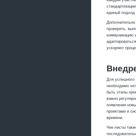
стандартизации
единый подход 
Дополнительно 
проверять, вып
коммуникацию и
адаптироваться
ускоряют проце
Внедре
Для успешного 
необходимо чет
быть этапы про
важно регулярн
появления новы
проектами и си
времени.
Чек-листы такж
последовательн