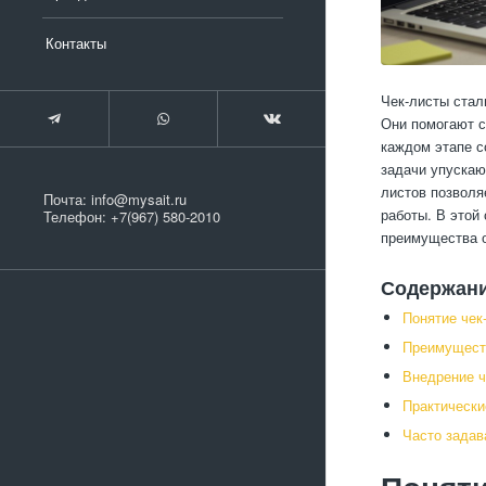
Контакты
Чек-листы стал
Они помогают с
каждом этапе с
задачи упускаю
листов позволя
Почта:
info@mysait.ru
работы. В этой
Телефон:
+7(967) 580-2010
преимущества о
Содержан
Понятие чек
Преимуществ
Внедрение ч
Практически
Часто зада