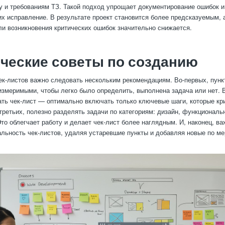
у и требованиям ТЗ. Такой подход упрощает документирование ошибок и
 исправление. В результате проект становится более предсказуемым, 
ли возникновения критических ошибок значительно снижается.
ческие советы по созданию
ек-листов важно следовать нескольким рекомендациям. Во-первых, пун
измеримыми, чтобы легко было определить, выполнена задача или нет. В
ать чек-лист — оптимально включать только ключевые шаги, которые кр
третьих, полезно разделять задачи по категориям: дизайн, функциональн
Это облегчает работу и делает чек-лист более наглядным. И, наконец, в
альность чек-листов, удаляя устаревшие пункты и добавляя новые по ме