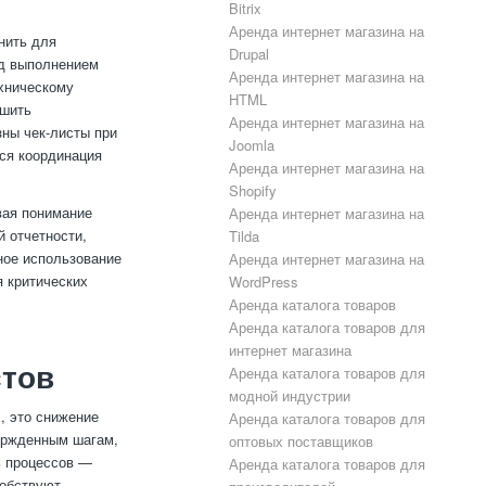
Bitrix
Аренда интернет магазина на
нить для
Drupal
ад выполнением
Аренда интернет магазина на
ехническому
HTML
чшить
Аренда интернет магазина на
зны чек-листы при
Joomla
тся координация
Аренда интернет магазина на
Shopify
вая понимание
Аренда интернет магазина на
й отчетности,
Tilda
ное использование
Аренда интернет магазина на
я критических
WordPress
Аренда каталога товаров
Аренда каталога товаров для
интернет магазина
стов
Аренда каталога товаров для
модной индустрии
, это снижение
Аренда каталога товаров для
вержденным шагам,
оптовых поставщиков
ь процессов —
Аренда каталога товаров для
собствуют