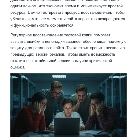
одним кликом, что экономит время и минимизирует простой
ресурса. Важно тестировать процесс восстановления, чтобы
убедиться, что все элементы сайта корректно возвращаются
и функциональность сохраняется.
Регулярное восстановление тестовой копии помогает
выявить ошибки и неполадки заранее, обеспечивая надежную
защиту для реального сайта. Также стоит хранить несколько
предыдущих версий бэкапов, чтобы иметь возможность
откатиться к стабильной версии в случае критической
ошибки.