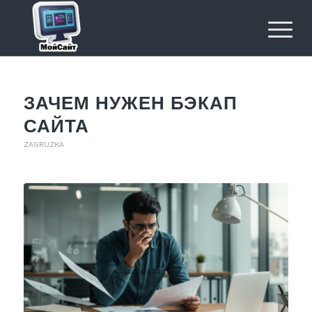
ЗАЧЕМ НУЖЕН БЭКАП
САЙТА
ZAGRUZKA