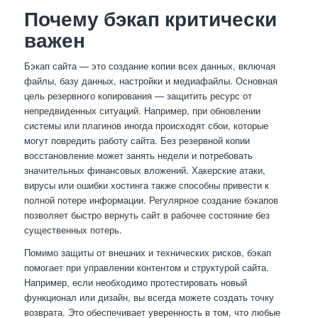
Почему бэкап критически
важен
Бэкап сайта — это создание копии всех данных, включая
файлы, базу данных, настройки и медиафайлы. Основная
цель резервного копирования — защитить ресурс от
непредвиденных ситуаций. Например, при обновлении
системы или плагинов иногда происходят сбои, которые
могут повредить работу сайта. Без резервной копии
восстановление может занять недели и потребовать
значительных финансовых вложений. Хакерские атаки,
вирусы или ошибки хостинга также способны привести к
полной потере информации. Регулярное создание бэкапов
позволяет быстро вернуть сайт в рабочее состояние без
существенных потерь.
Помимо защиты от внешних и технических рисков, бэкап
помогает при управлении контентом и структурой сайта.
Например, если необходимо протестировать новый
функционал или дизайн, вы всегда можете создать точку
возврата. Это обеспечивает уверенность в том, что любые