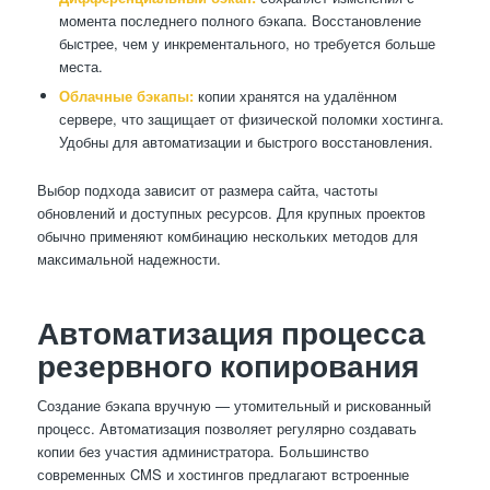
момента последнего полного бэкапа. Восстановление
быстрее, чем у инкрементального, но требуется больше
места.
Облачные бэкапы:
копии хранятся на удалённом
сервере, что защищает от физической поломки хостинга.
Удобны для автоматизации и быстрого восстановления.
Выбор подхода зависит от размера сайта, частоты
обновлений и доступных ресурсов. Для крупных проектов
обычно применяют комбинацию нескольких методов для
максимальной надежности.
Автоматизация процесса
резервного копирования
Создание бэкапа вручную — утомительный и рискованный
процесс. Автоматизация позволяет регулярно создавать
копии без участия администратора. Большинство
современных CMS и хостингов предлагают встроенные