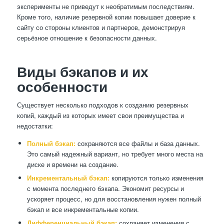
эксперименты не приведут к необратимым последствиям.
Кроме того, наличие резервной копии повышает доверие к
сайту со стороны клиентов и партнеров, демонстрируя
серьёзное отношение к безопасности данных.
Виды бэкапов и их
особенности
Существует несколько подходов к созданию резервных
копий, каждый из которых имеет свои преимущества и
недостатки:
Полный бэкап:
сохраняются все файлы и база данных.
Это самый надежный вариант, но требует много места на
диске и времени на создание.
Инкрементальный бэкап:
копируются только изменения
с момента последнего бэкапа. Экономит ресурсы и
ускоряет процесс, но для восстановления нужен полный
бэкап и все инкрементальные копии.
Дифференциальный бэкап:
сохраняет изменения с