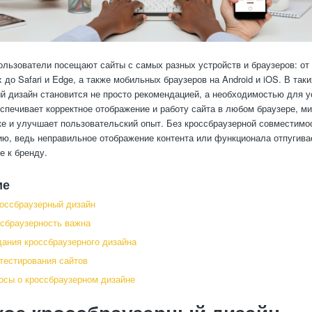
льзователи посещают сайты с самых разных устройств и браузеров: от
x до Safari и Edge, а также мобильных браузеров на Android и iOS. В так
й дизайн становится не просто рекомендацией, а необходимостью для у
еспечивает корректное отображение и работу сайта в любом браузере, м
ке и улучшает пользовательский опыт. Без кроссбраузерной совместимос
ию, ведь неправильное отображение контента или функционала отпугива
е к бренду.
ие
россбраузерный дизайн
сбраузерность важна
дания кроссбраузерного дизайна
тестирования сайтов
сы о кроссбраузерном дизайне