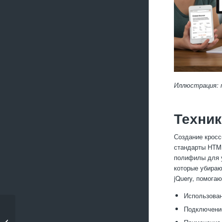
Иллюстрация: 
Техник
Создание кросс
стандарты HTML
полифилы для у
которые убираю
jQuery, помога
Использован
Подключение
Как работает