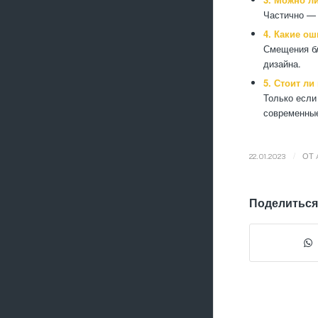
Частично — 
4. Какие о
Смещения бл
дизайна.
5. Стоит л
Только если
современные
/
22.01.2023
ОТ
Поделиться