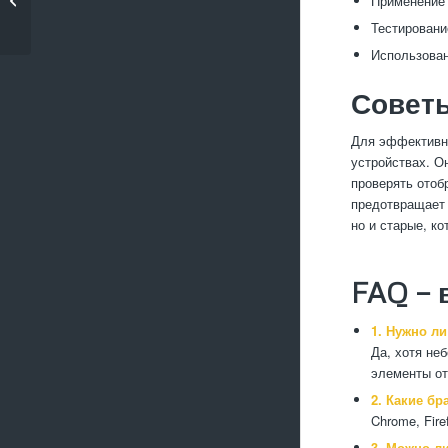
Применение 
PageSpeed Insights
Тестировани
Использован
Советы
Для эффективно
устройствах. О
проверять отоб
предотвращает 
но и старые, к
FAQ — 
1. Нужно л
Да, хотя не
элементы от
2. Какие б
Chrome, Fire
3. Можно л