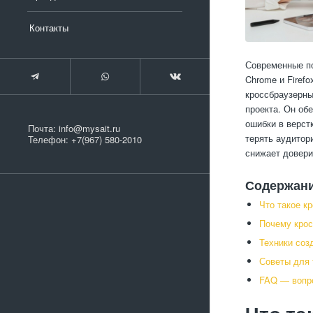
Контакты
Современные по
Chrome и Firefo
кроссбраузерны
проекта. Он об
ошибки в верст
Почта:
info@mysait.ru
терять аудитор
Телефон:
+7(967) 580-2010
снижает довери
Содержан
Что такое к
Почему крос
Техники соз
Советы для 
FAQ — вопро