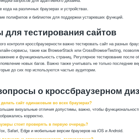
медиа-запросов для адаптивного дизайна.
е кода на различных браузерах и устройствах.
ие полифилов и библиотек для поддержки устаревших функций.
 для тестирования сайтов
го контроля кроссбраузерности важно тестировать сайт на разных брау
нлайн-сервисы, такие как BrowserStack или CrossBrowserTesting, позвол
ражение и функциональность страниц. Регулярное тестирование после о
появление новых багов. Важно также учитывать не только последние ве
оторые до сих пор используются частью аудитории.
вопросы о кроссбраузерном ди
и делать сайт одинаковым во всех браузерах?
большие визуальные отличия допустимы, важно, чтобы функциональност
ображались корректно.
раузеры стоит проверять в первую очередь?
fox, Safari, Edge и мобильные версии браузеров на iOS и Android.
и полностью автоматизировать тестирование?