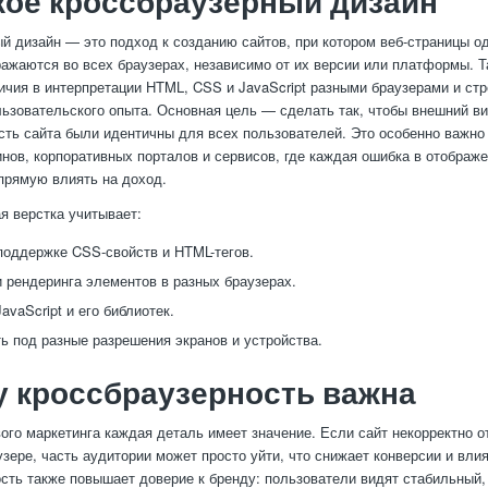
кое кроссбраузерный дизайн
й дизайн — это подход к созданию сайтов, при котором веб-страницы о
ражаются во всех браузерах, независимо от их версии или платформы. Т
ичия в интерпретации HTML, CSS и JavaScript разными браузерами и стр
ьзовательского опыта. Основная цель — сделать так, чтобы внешний ви
ть сайта были идентичны для всех пользователей. Это особенно важно
инов, корпоративных порталов и сервисов, где каждая ошибка в отображ
прямую влиять на доход.
я верстка учитывает:
поддержке CSS-свойств и HTML-тегов.
 рендеринга элементов в разных браузерах.
vaScript и его библиотек.
ь под разные разрешения экранов и устройства.
 кроссбраузерность важна
ого маркетинга каждая деталь имеет значение. Если сайт некорректно о
узере, часть аудитории может просто уйти, что снижает конверсии и вли
сть также повышает доверие к бренду: пользователи видят стабильный,