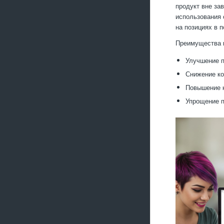
продукт вне за
использования 
на позициях в п
Преимущества к
Улучшение п
Снижение ко
Повышение к
Упрощение п