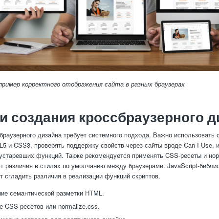
пример корректного отображения сайта в разных браузерах
и создания кроссбраузерного д
браузерного дизайна требует системного подхода. Важно использовать
5 и CSS3, проверять поддержку свойств через сайты вроде Can I Use, 
старевших функций. Также рекомендуется применять CSS-ресеты и но
т различия в стилях по умолчанию между браузерами. JavaScript-библио
ют сгладить различия в реализации функций скриптов.
ие семантической разметки HTML.
 CSS-ресетов или normalize.css.