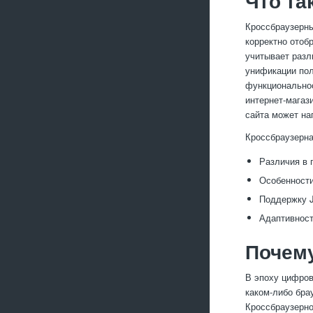
Что та
Кроссбраузерны
корректно отоб
учитывает разл
унификации пол
функциональнос
интернет-магаз
сайта может на
Кроссбраузерна
Различия в 
Особенности
Поддержку Ja
Адаптивност
Почему
В эпоху цифров
каком-либо бра
Кроссбраузерно