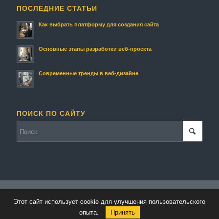
ПОСЛЕДНИЕ СТАТЬИ
Как выбрать платформу для создания сайта
Основные этапы разработки веб-проекта
Современные тренды в веб-дизайне
ПОИСК ПО САЙТУ
© Копирайт - Мой Сайт.
Персональные данные
-
Enfold WordPress Theme
Этот сайт использует cookie для улучшения пользовательского
by Kriesi
опыта.
Принять