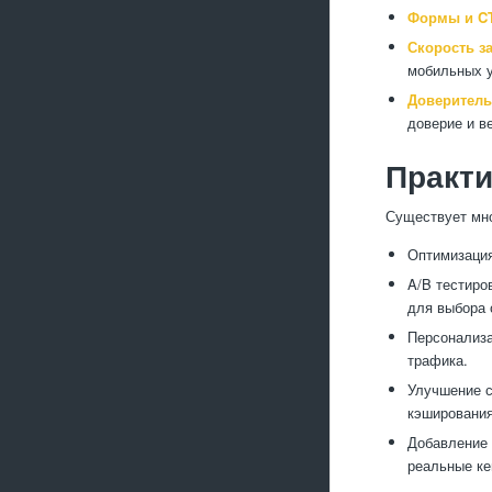
Формы и C
Скорость з
мобильных у
Доверитель
доверие и в
Практи
Существует мно
Оптимизация
A/B тестиро
для выбора 
Персонализа
трафика.
Улучшение с
кэширования
Добавление 
реальные ке