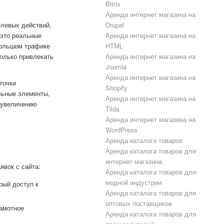
Bitrix
Аренда интернет магазина на
елевых действий,
Drupal
 это реальные
Аренда интернет магазина на
большом трафике
HTML
олько привлекать
Аренда интернет магазина на
Joomla
Аренда интернет магазина на
точки
Shopify
льные элементы,
Аренда интернет магазина на
т увеличению
Tilda
Аренда интернет магазина на
WordPress
Аренда каталога товаров
и
Аренда каталога товаров для
интернет магазина
явок с сайта:
Аренда каталога товаров для
модной индустрии
рый доступ к
Аренда каталога товаров для
оптовых поставщиков
рамотное
Аренда каталога товаров для