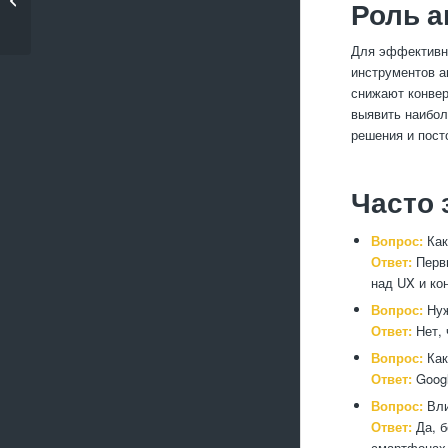
Роль а
Headless CMS
Для эффективно
инструментов а
снижают конвер
выявить наибол
решения и пост
Часто
Вопрос:
Как
Ответ:
Первы
над UX и ко
Вопрос:
Нуж
Ответ:
Нет, 
Вопрос:
Как
Ответ:
Googl
Вопрос:
Вли
Ответ:
Да, б
смартфонах 