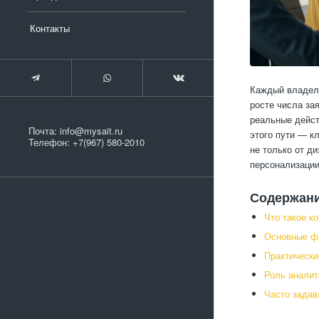
Контакты
Каждый владеле
росте числа зая
реальные дейст
Почта:
info@mysait.ru
этого пути — к
Телефон:
+7(967) 580-2010
не только от ди
персонализации
Содержан
Что такое к
Основные фа
Практически
Роль аналит
Часто зада