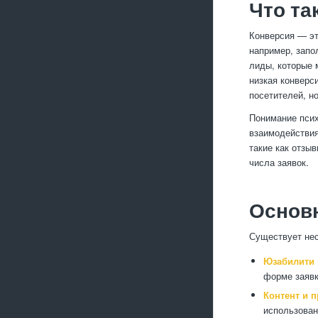
Что та
Конверсия — эт
например, запо
лиды, которые 
низкая конверс
посетителей, н
Понимание псих
взаимодействи
такие как отзы
числа заявок.
Основн
Существует нес
Юзабилити и
форме заявк
Контент и 
использован