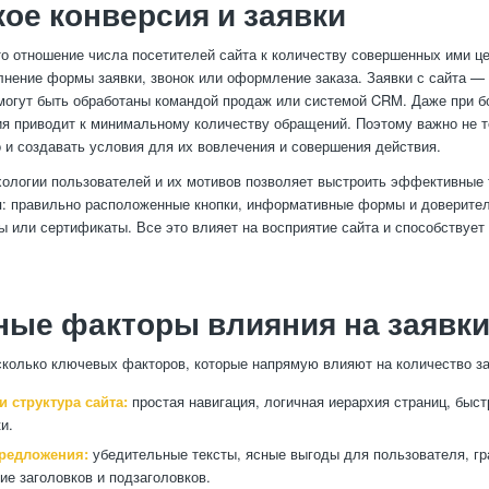
кое конверсия и заявки
о отношение числа посетителей сайта к количеству совершенных ими ц
лнение формы заявки, звонок или оформление заказа. Заявки с сайта —
могут быть обработаны командой продаж или системой CRM. Даже при 
ия приводит к минимальному количеству обращений. Поэтому важно не т
о и создавать условия для их вовлечения и совершения действия.
ологии пользователей и их мотивов позволяет выстроить эффективные 
я: правильно расположенные кнопки, информативные формы и доверите
вы или сертификаты. Все это влияет на восприятие сайта и способствуе
ые факторы влияния на заявк
колько ключевых факторов, которые напрямую влияют на количество за
 структура сайта:
простая навигация, логичная иерархия страниц, быст
и.
предложения:
убедительные тексты, ясные выгоды для пользователя, г
ие заголовков и подзаголовков.