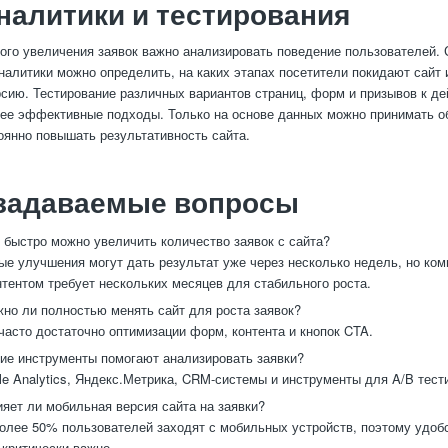
налитики и тестирования
го увеличения заявок важно анализировать поведение пользователей.
налитики можно определить, на каких этапах посетители покидают сайт 
сию. Тестирование различных вариантов страниц, форм и призывов к д
ее эффективные подходы. Только на основе данных можно принимать 
оянно повышать результативность сайта.
 задаваемые вопросы
 быстро можно увеличить количество заявок с сайта?
е улучшения могут дать результат уже через несколько недель, но ком
нтентом требует нескольких месяцев для стабильного роста.
но ли полностью менять сайт для роста заявок?
часто достаточно оптимизации форм, контента и кнопок CTA.
ие инструменты помогают анализировать заявки?
e Analytics, Яндекс.Метрика, CRM-системы и инструменты для A/B тест
яет ли мобильная версия сайта на заявки?
олее 50% пользователей заходят с мобильных устройств, поэтому удоб
критически важно.