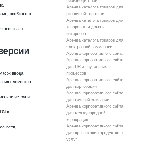
производителей
ию.
Аренда каталога товаров для
ниц, особенно с
розничной торговли
Аренда каталога товаров для
товаров для дома и
ия повышают
интерьера
Аренда каталога товаров для
электронной коммерции
версии
Аренда корпоративного сайта
Аренда корпоративного сайта
для HR и внутренних
масок ввода.
процессов
Аренда корпоративного сайта
жения элементов
для корпорации
Аренда корпоративного сайта
ию или источник
для крупной компании
Аренда корпоративного сайта
CDN и
для международной
корпорации
Аренда корпоративного сайта
асности,
для презентации продуктов и
услуг