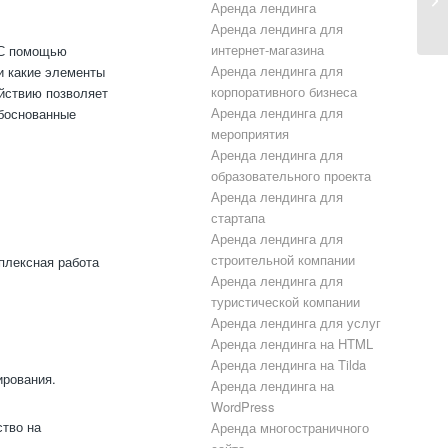
Аренда лендинга
Аренда лендинга для
интернет-магазина
 С помощью
Аренда лендинга для
и какие элементы
корпоративного бизнеса
ействию позволяет
Аренда лендинга для
обоснованные
мероприятия
Аренда лендинга для
образовательного проекта
Аренда лендинга для
стартапа
Аренда лендинга для
строительной компании
плексная работа
Аренда лендинга для
туристической компании
Аренда лендинга для услуг
Аренда лендинга на HTML
Аренда лендинга на Tilda
ирования.
Аренда лендинга на
WordPress
ство на
Аренда многостраничного