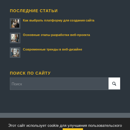
ПОСЛЕДНИЕ СТАТЬИ
Как выбрать платформу для создания сайта
Основные этапы разработки веб-проекта
Современные тренды в веб-дизайне
ПОИСК ПО САЙТУ
© Копирайт - Мой Сайт.
Персональные данные
-
Enfold WordPress Theme
Этот сайт использует cookie для улучшения пользовательского
by Kriesi