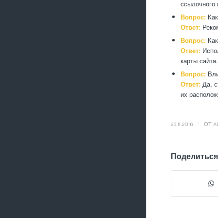
ссылочного 
Вопрос:
Как
Ответ:
Реком
Вопрос:
Как
Ответ:
Испол
карты сайта.
Вопрос:
Вли
Ответ:
Да, с
их располож
/
26.11.2016
ОТ
A
Поделиться