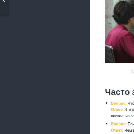
сайте
Г
Часто
Вопрос:
Что
Ответ:
Это к
насколько г
Вопрос:
Поч
Ответ:
Чем м