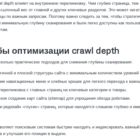
awl depth влияет на внутреннюю перелинковку. Чем глубже страница, тем
ссылочный вес от главной и других ключевых разделов. Это может негат
ицы по важным запросам. Поэтому важно следить за тем, чтобы стратег
 минимальную глубину сканирования и были легко доступны как пользов
там.
ы оптимизации crawl depth
колько практических подходов для снижения глубины сканирования:
гичной и плоской структуры сайта с минимальным количеством уровней
ие навигационных меню и хлебных крошек для легкого перехода к важн
перелинковка с главных страниц на ключевые категории и товары.
кое создание карт сайта (sitemap) для упрощения обхода роботами.
и редизайн «глухих» страниц, которые находятся слишком глубоко и и
воляют поисковым системам быстрее находить и индексировать важный
а и улучшая его позиции в выдаче.