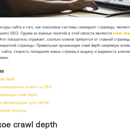
ктуры сайта и того, как поисковые системы сканируют страницы, являе
ного SEO. Одним из важных понятий в этой области является
crawl dep
Этот показатель отражает, сколько кликов требуется от главной страницы
онкретной страницы. Правильная организация crawl depth напрямую влия
 сайта, скорость попадания новых страниц в выдачу и видимость ключе
емах.
ие
awl depth
 сканирования влияет на SEO
имизации crawl depth
е рекомендации для сайтов
ваемые вопросы
кое crawl depth