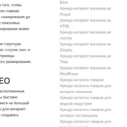
Bitrix
 того, чтобы
Аренда интернет магазина на
сли главная
Drupal
а сканирования до
Аренда интернет магазина на
я поисковых
HTML
анирования может
Аренда интернет магазина на
Joomla
ая структура
Аренда интернет магазина на
о «глухих зон» и
Shopify
страницы
Аренда интернет магазина на
ого ранжирования.
Tilda
Аренда интернет магазина на
WordPress
SEO
Аренда каталога товаров
Аренда каталога товаров для
расположенные
интернет магазина
сы быстрее
Аренда каталога товаров для
щиеся на большой
модной индустрии
о для интернет-
Аренда каталога товаров для
т создавать
оптовых поставщиков
Аренда каталога товаров для