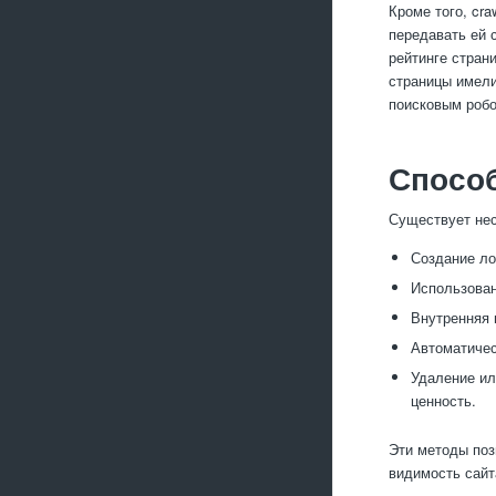
Кроме того, cr
передавать ей 
рейтинге стран
страницы имели
поисковым робо
Способ
Существует нес
Создание ло
Использован
Внутренняя 
Автоматичес
Удаление ил
ценность.
Эти методы поз
видимость сайт