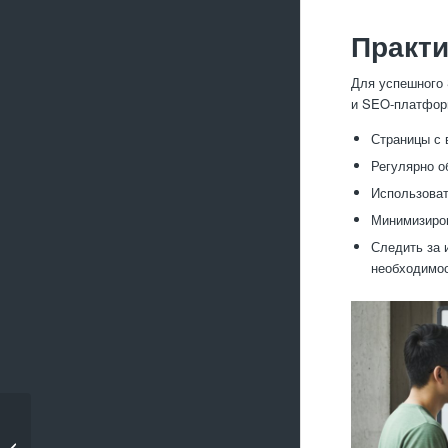
Практи
Для успешного 
и SEO-платфор
Страницы с 
Регулярно о
Использоват
Минимизиров
Следить за 
необходимос
Зачем нужен
внутренний поиск на