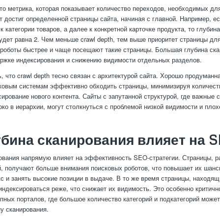
это метрика, которая показывает количество переходов, необходимых для
т достиг определенной страницы сайта, начиная с главной. Например, е
к категории товаров, а далее к конкретной карточке продукта, то глубин
будет равна 2. Чем меньше crawl depth, тем выше приоритет страницы дл
к роботы быстрее и чаще посещают такие страницы. Большая глубина ск
ержке индексирования и снижению видимости отдельных разделов.
, что crawl depth тесно связан с архитектурой сайта. Хорошо продуманн
ковым системам эффективно обходить страницы, минимизируя количеств
сирование нового контента. Сайты с запутанной структурой, где важные 
око в иерархии, могут столкнуться с проблемой низкой видимости и плох
убина сканирования влияет на 
ования напрямую влияет на эффективность SEO-стратегии. Страницы, 
й, получают больше внимания поисковых роботов, что повышает их шан
кс и занять высокие позиции в выдаче. В то же время страницы, находя
 индексироваться реже, что снижает их видимость. Это особенно критичн
упных порталов, где большое количество категорий и подкатегорий може
у сканирования.