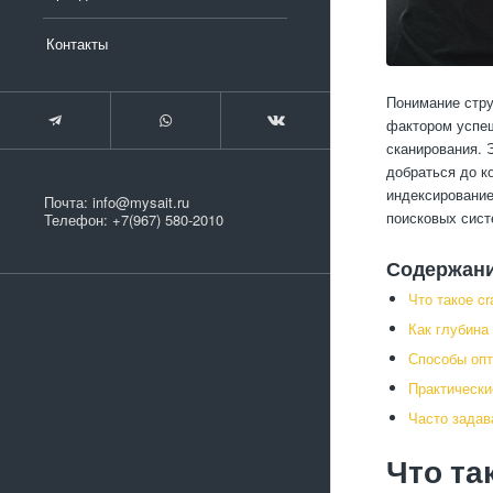
Контакты
Понимание стру
фактором успеш
сканирования. 
добраться до к
индексирование
Почта:
info@mysait.ru
поисковых сист
Телефон:
+7(967) 580-2010
Содержан
Что такое cr
Как глубина
Способы опт
Практически
Часто зада
Что та