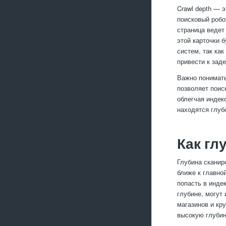
Crawl depth — 
поисковый робо
страница ведет 
этой карточки 
систем, так ка
привести к зад
Важно понимать
позволяет поис
облегчая индек
находятся глуб
Как гл
Глубина сканир
ближе к главно
попасть в инде
глубине, могут
магазинов и кр
высокую глубин