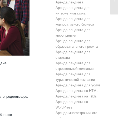
Аренда лендинга
Аренда лендинга для
интернет-магазина
Аренда лендинга для
корпоративного бизнеса
Аренда лендинга для
мероприятия
Аренда лендинга для
образовательного проекта
Аренда лендинга для
стартапа
даче
Аренда лендинга для
строительной компании
Аренда лендинга для
туристической компании
Аренда лендинга для услуг
Аренда лендинга на HTML
Аренда лендинга на Tilda
а, определяющее,
Аренда лендинга на
WordPress
Аренда многостраничного
 больше